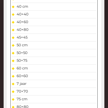
40 cm
40×40
40×60
40×80
45×45
50 cm
50×50
50×75
60 cm
60×60
7 jaar
70×70
75 cm
80×80