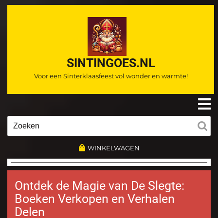
Ga
naar
de
inhoud
SINTINGOES.NL
Voor een Sinterklaasfeest vol wonder en warmte!
O
m
Zoeken
naar:
WINKELWAGEN
Ontdek de Magie van De Slegte:
Boeken Verkopen en Verhalen
Delen