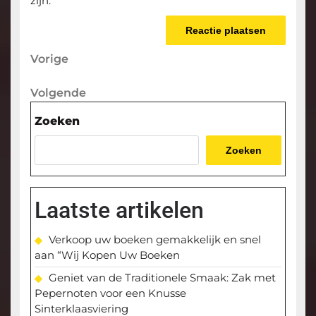
zijn.
Berichtnavigatie
Vorige
Vorige
bericht
Volgende
Volgende
bericht
Zoeken
Zoeken
Laatste artikelen
Verkoop uw boeken gemakkelijk en snel
aan “Wij Kopen Uw Boeken
Geniet van de Traditionele Smaak: Zak met
Pepernoten voor een Knusse
Sinterklaasviering