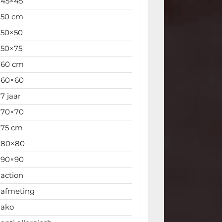
45×45
50 cm
50×50
50×75
60 cm
60×60
7 jaar
70×70
75 cm
80×80
90×90
action
afmeting
ako