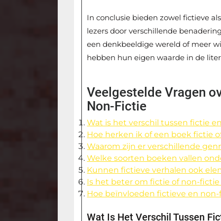
In conclusie bieden zowel fictieve a
lezers door verschillende benadering
een denkbeeldige wereld of meer wilt
hebben hun eigen waarde in de liter
Veelgestelde Vragen ove
Non-Fictie
Wat is het verschil tussen fictie e
Hoe herken ik of een boek fictie of
Waarom zijn er verschillende genres
Welke soorten boeken vallen onder
Kunnen fictieve verhalen ook ele
Is het beter om fictie of non-fict
Hoe beïnvloeden fictieve en non-f
Wat Is Het Verschil Tussen Fic