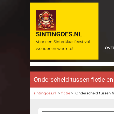
Ga
naar
de
inhoud
SINTINGOES.NL
Voor een Sinterklaasfeest vol
OVE
wonder en warmte!
Onderscheid tussen fictie en
sintingoes.nl
>
fictie
>
Onderscheid tussen fi