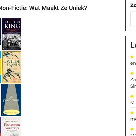
Z
Non-Fictie: Wat Maakt Ze Uniek?
L
en
Za
Si
Me
me
Mo