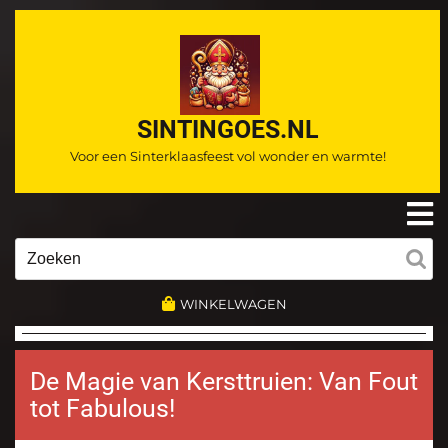
Ga
naar
de
inhoud
SINTINGOES.NL
Voor een Sinterklaasfeest vol wonder en warmte!
O
m
Zoeken
naar:
WINKELWAGEN
De Magie van Kersttruien: Van Fout
tot Fabulous!