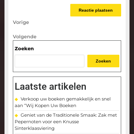
Berichtnavigatie
Vorige
Vorige
bericht
Volgende
Volgende
bericht
Zoeken
Zoeken
Laatste artikelen
Verkoop uw boeken gemakkelijk en snel
aan “Wij Kopen Uw Boeken
Geniet van de Traditionele Smaak: Zak met
Pepernoten voor een Knusse
Sinterklaasviering