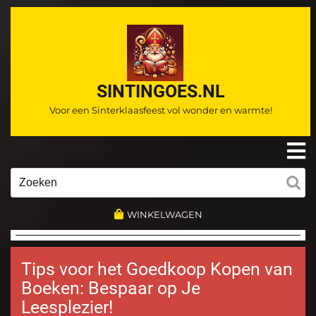
Ga
naar
de
inhoud
SINTINGOES.NL
Voor een Sinterklaasfeest vol wonder en warmte!
O
m
Zoeken
naar:
WINKELWAGEN
Tips voor het Goedkoop Kopen van
Boeken: Bespaar op Je
Leesplezier!