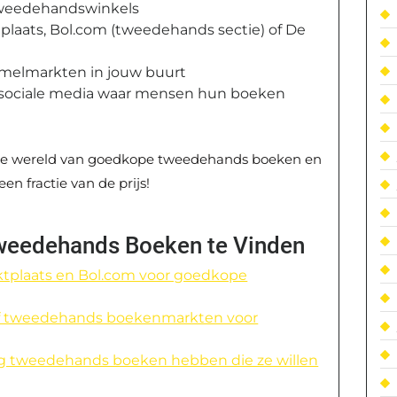
 tweedehandswinkels
tplaats, Bol.com (tweedehands sectie) of De
melmarkten in jouw buurt
p sociale media waar mensen hun boeken
 de wereld van goedkope tweedehands boeken en
en fractie van de prijs!
weedehands Boeken te Vinden
rktplaats en Bol.com voor goedkope
 of tweedehands boekenmarkten voor
nog tweedehands boeken hebben die ze willen