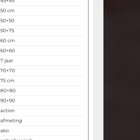
45×45
50 cm
50×50
50×75
60 cm
60×60
7 jaar
70×70
75 cm
80×80
90×90
action
afmeting
ako