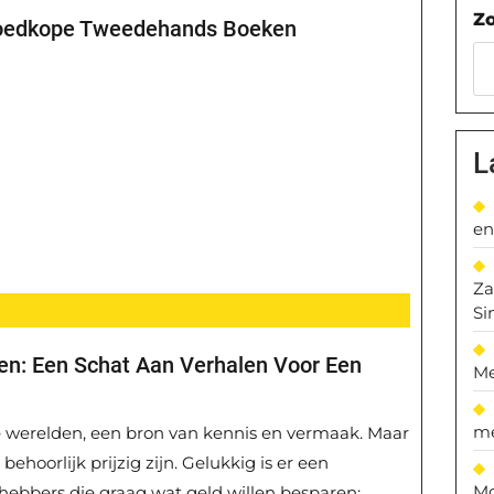
Z
oedkope Tweedehands Boeken
L
en
Za
Si
: Een Schat Aan Verhalen Voor Een
Me
me
e werelden, een bron van kennis en vermaak. Maar
oorlijk prijzig zijn. Gelukkig is er een
Mo
hebbers die graag wat geld willen besparen: