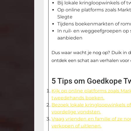
Bij lokale kringloopwinkels of
Op online platforms zoals Mark
Slegte
Tijdens boekenmarkten of rom
In ruil- en weggeefgroepen o
aanbieden
Dus waar wacht je nog op? Duik in
ontdek een schat aan verhalen voor e
5 Tips om Goedkope T
Kijk op online platforms zoals Ma
tweedehands boeken.
Bezoek lokale kringloopwinkels
voordelige vondsten.
Vraag vrienden en familie of ze 
verkopen of uitlenen.