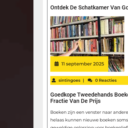
Ontdek De Schatkamer Van G
11 september 2025
sintingoes
|
0 Reacties
Goedkope Tweedehands Boeken
Fractie Van De Prijs
Boeken zijn een venster naar ander
helaas kunnen nieuwe boeken soms beh
geweldige oplossing voor boekenlief