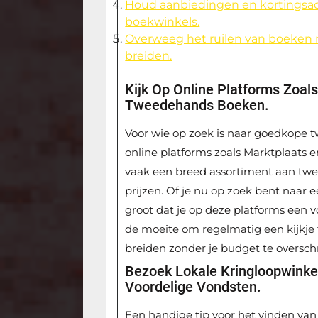
Houd aanbiedingen en kortingsac
boekwinkels.
Overweeg het ruilen van boeken m
breiden.
Kijk Op Online Platforms Zoa
Tweedehands Boeken.
Voor wie op zoek is naar goedkope 
online platforms zoals Marktplaats 
vaak een breed assortiment aan tw
prijzen. Of je nu op zoek bent naar e
groot dat je op deze platforms een 
de moeite om regelmatig een kijkje 
breiden zonder je budget te overschr
Bezoek Lokale Kringloopwink
Voordelige Vondsten.
Een handige tip voor het vinden va