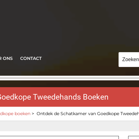
Zoeken
R ONS
CONTACT
naar:
 Goedkope Tweedehands Boeken
dkope boeken
>
Ontdek de Schatkamer van Goedkope Tweede