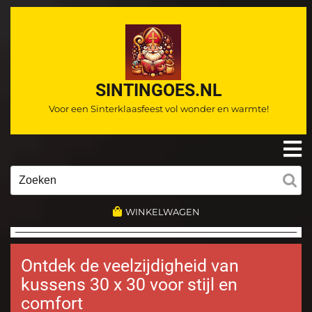
Ga
naar
de
inhoud
SINTINGOES.NL
Voor een Sinterklaasfeest vol wonder en warmte!
O
m
Zoeken
naar:
WINKELWAGEN
Ontdek de veelzijdigheid van
kussens 30 x 30 voor stijl en
comfort