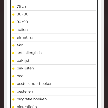
75 cm
80×80
90×90
action
afmeting
ako
anti allergisch
baklijst
baklijsten
bed
beste kinderboeken
bestellen
biografie boeken
biografieën