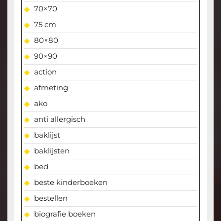
70×70
75 cm
80×80
90×90
action
afmeting
ako
anti allergisch
baklijst
baklijsten
bed
beste kinderboeken
bestellen
biografie boeken