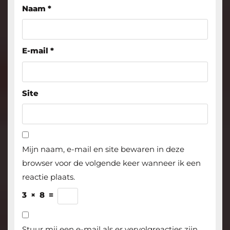
Naam
*
E-mail
*
Site
Mijn naam, e-mail en site bewaren in deze
browser voor de volgende keer wanneer ik een
reactie plaats.
3
×
8
=
Stuur mij een e-mail als er vervolgreacties zijn.