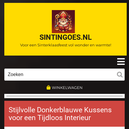
Ga
naar
de
inhoud
SINTINGOES.NL
Voor een Sinterklaasfeest vol wonder en warmte!
O
m
Zoeken
naar:
WINKELWAGEN
Stijlvolle Donkerblauwe Kussens
voor een Tijdloos Interieur