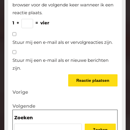
browser voor de volgende keer wanneer ik een
reactie plaats.
1
+
=
vier
Stuur mij een e-mail als er vervolgreacties zijn.
Stuur mij een e-mail als er nieuwe berichten
zijn.
Berichtnavigatie
Vorige
Vorige
bericht
Volgende
Volgende
bericht
Zoeken
Zoeken