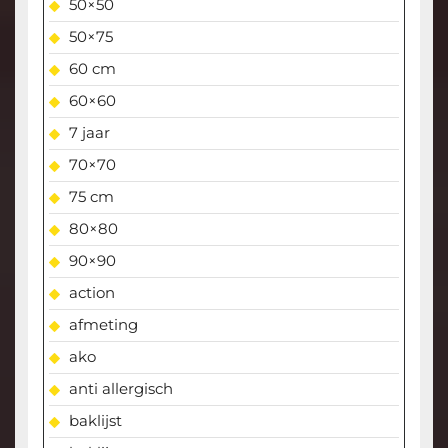
50×50
50×75
60 cm
60×60
7 jaar
70×70
75 cm
80×80
90×90
action
afmeting
ako
anti allergisch
baklijst