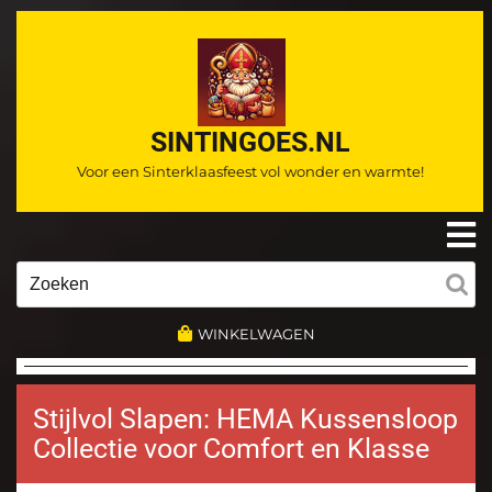
Ga
naar
de
inhoud
SINTINGOES.NL
Voor een Sinterklaasfeest vol wonder en warmte!
O
m
Zoeken
naar:
WINKELWAGEN
Stijlvol Slapen: HEMA Kussensloop
Collectie voor Comfort en Klasse