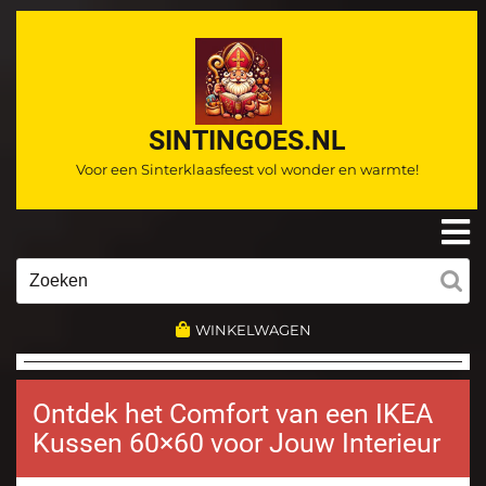
Ga
naar
de
inhoud
SINTINGOES.NL
Voor een Sinterklaasfeest vol wonder en warmte!
O
m
Zoeken
naar:
WINKELWAGEN
Ontdek het Comfort van een IKEA
Kussen 60×60 voor Jouw Interieur