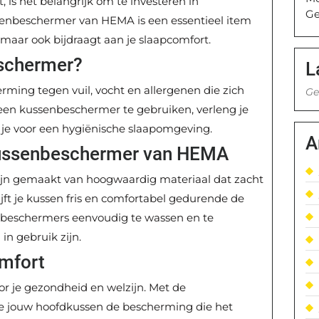
 is het belangrijk om te investeren in
Ge
senbeschermer van HEMA is een essentieel item
 maar ook bijdraagt aan je slaapcomfort.
schermer?
L
ming tegen vuil, vocht en allergenen die zich
Ge
een kussenbeschermer te gebruiken, verleng je
 je voor een hygiënische slaapomgeving.
A
Kussenbeschermer van HEMA
n gemaakt van hoogwaardig materiaal dat zacht
jft je kussen fris en comfortabel gedurende de
enbeschermers eenvoudig te wassen en te
in gebruik zijn.
omfort
or je gezondheid en welzijn. Met de
 jouw hoofdkussen de bescherming die het