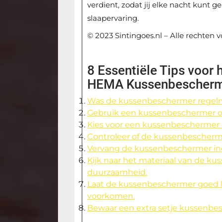
verdient, zodat jij elke nacht kunt 
slaapervaring.
© 2023 Sintingoes.nl – Alle rechten
8 Essentiële Tips voor
HEMA Kussenbescher
Was de kussenbeschermer regelmat
Gebruik een kussenbeschermer om
Kies voor een kussenbeschermer d
Controleer of de kussenbeschermer
Vervang de kussenbeschermer indi
Kijk naar het materiaal van de k
duurzaamheid.
Laat de kussenbeschermer goed l
voorkomen.
Bewaar een extra setje kussenbesc