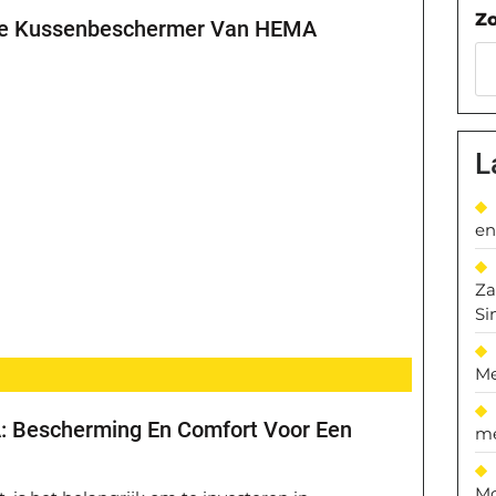
Z
De Kussenbeschermer Van HEMA
L
en
Za
Si
Me
 Bescherming En Comfort Voor Een
me
Mo