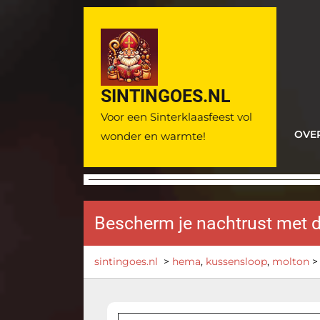
Ga
naar
de
inhoud
SINTINGOES.NL
Voor een Sinterklaasfeest vol
OVE
wonder en warmte!
Bescherm je nachtrust met
sintingoes.nl
>
hema
,
kussensloop
,
molton