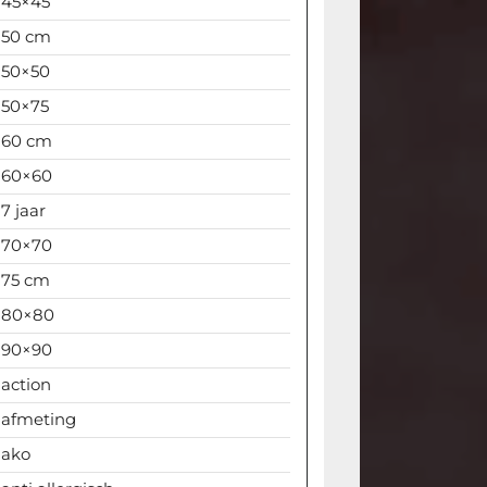
45×45
50 cm
50×50
50×75
60 cm
60×60
7 jaar
70×70
75 cm
80×80
90×90
action
afmeting
ako