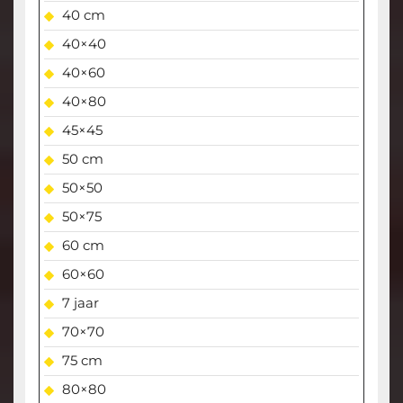
40 cm
40×40
40×60
40×80
45×45
50 cm
50×50
50×75
60 cm
60×60
7 jaar
70×70
75 cm
80×80