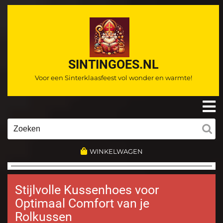
Ga
naar
de
inhoud
SINTINGOES.NL
Voor een Sinterklaasfeest vol wonder en warmte!
O
m
Zoeken
naar:
WINKELWAGEN
Stijlvolle Kussenhoes voor
Optimaal Comfort van je
Rolkussen