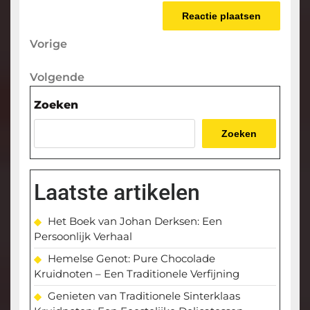
Berichtnavigatie
Vorige
Vorige
bericht
Volgende
Volgende
bericht
Zoeken
Zoeken
Laatste artikelen
Het Boek van Johan Derksen: Een
Persoonlijk Verhaal
Hemelse Genot: Pure Chocolade
Kruidnoten – Een Traditionele Verfijning
Genieten van Traditionele Sinterklaas