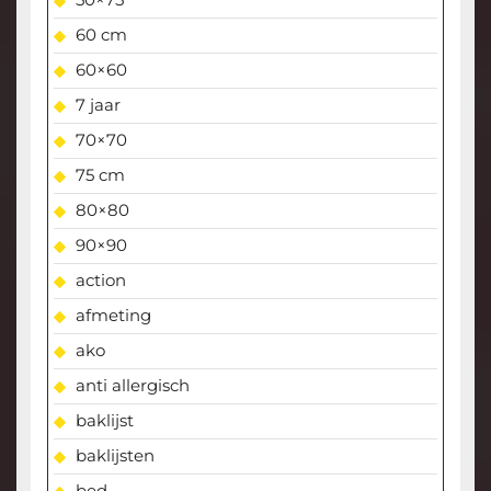
60 cm
60×60
7 jaar
70×70
75 cm
80×80
90×90
action
afmeting
ako
anti allergisch
baklijst
baklijsten
bed