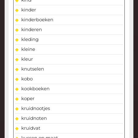
kinder
kinderboeken
kinderen
kleding
kleine
kleur
knutselen
kobo
kookboeken
koper
kruidnootjes
kruidnoten
kruidvat
kussen op maat