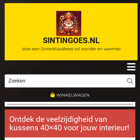
Ga
naar
de
inhoud
SINTINGOES.NL
Voor een Sinterklaasfeest vol wonder en warmte!
O
m
Zoeken
naar:
WINKELWAGEN
Ontdek de veelzijdigheid van
kussens 40×40 voor jouw interieur!