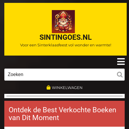
Ga
naar
de
inhoud
SINTINGOES.NL
Voor een Sinterklaasfeest vol wonder en warmte!
O
m
Zoeken
naar:
WINKELWAGEN
Ontdek de Best Verkochte Boeken
van Dit Moment