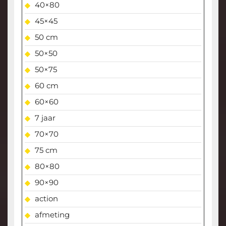
40×80
45×45
50 cm
50×50
50×75
60 cm
60×60
7 jaar
70×70
75 cm
80×80
90×90
action
afmeting