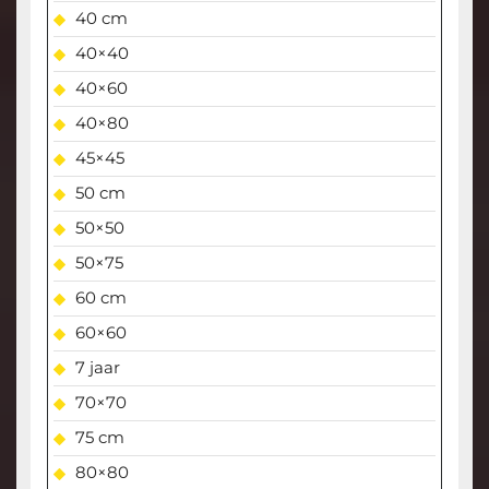
40 cm
40×40
40×60
40×80
45×45
50 cm
50×50
50×75
60 cm
60×60
7 jaar
70×70
75 cm
80×80