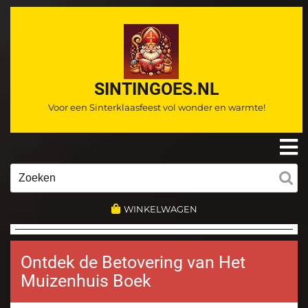
Ga
naar
de
inhoud
SINTINGOES.NL
Voor een Sinterklaasfeest vol wonder en warmte!
O
m
Zoeken
naar:
WINKELWAGEN
Ontdek de Betovering van Het
Muizenhuis Boek