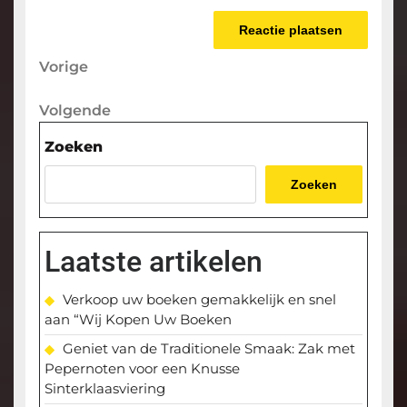
Berichtnavigatie
Vorige
Vorige
bericht
Volgende
Volgende
bericht
Zoeken
Zoeken
Laatste artikelen
Verkoop uw boeken gemakkelijk en snel
aan “Wij Kopen Uw Boeken
Geniet van de Traditionele Smaak: Zak met
Pepernoten voor een Knusse
Sinterklaasviering