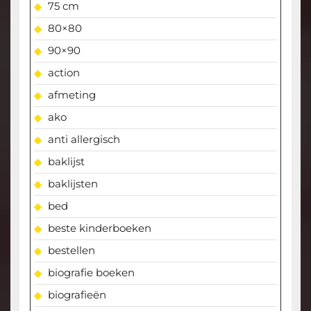
75 cm
80×80
90×90
action
afmeting
ako
anti allergisch
baklijst
baklijsten
bed
beste kinderboeken
bestellen
biografie boeken
biografieën