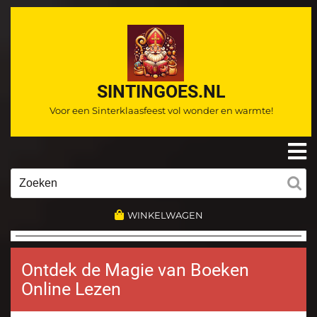
Ga
naar
de
inhoud
SINTINGOES.NL
Voor een Sinterklaasfeest vol wonder en warmte!
O
m
Zoeken
naar:
WINKELWAGEN
Ontdek de Magie van Boeken
Online Lezen