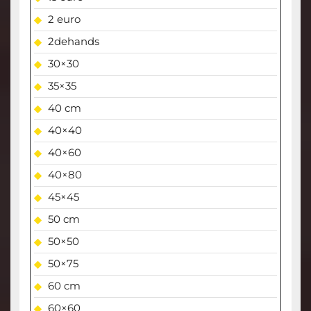
2 euro
2dehands
30×30
35×35
40 cm
40×40
40×60
40×80
45×45
50 cm
50×50
50×75
60 cm
60×60