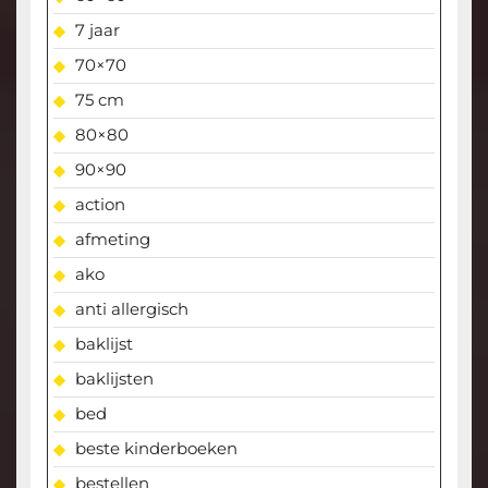
7 jaar
70×70
75 cm
80×80
90×90
action
afmeting
ako
anti allergisch
baklijst
baklijsten
bed
beste kinderboeken
bestellen