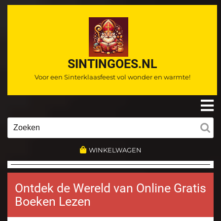
Ga
naar
de
inhoud
SINTINGOES.NL
Voor een Sinterklaasfeest vol wonder en warmte!
O
m
Zoeken
naar:
WINKELWAGEN
Ontdek de Wereld van Online Gratis
Boeken Lezen