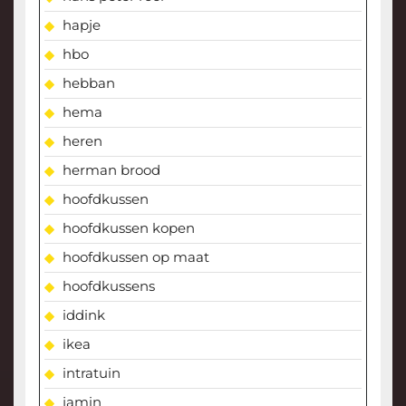
hapje
hbo
hebban
hema
heren
herman brood
hoofdkussen
hoofdkussen kopen
hoofdkussen op maat
hoofdkussens
iddink
ikea
intratuin
jamin