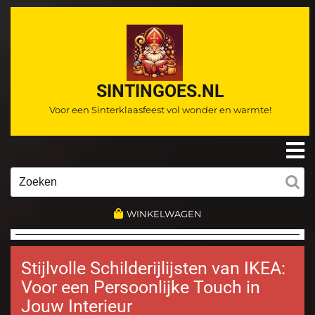
Ga
naar
de
inhoud
SINTINGOES.NL
Voor een Sinterklaasfeest vol wonder en warmte!
O
m
Zoeken
naar:
WINKELWAGEN
Stijlvolle Schilderijlijsten van IKEA:
Voor een Persoonlijke Touch in
Jouw Interieur