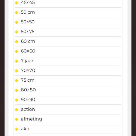
45×45
50 cm
50×50
50×75
60 cm
60×60
7 jaar
70×70
75 cm
80×80
90×90
action
afmeting
ako