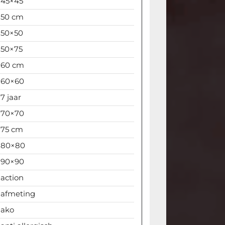
45×45
50 cm
50×50
50×75
60 cm
60×60
7 jaar
70×70
de
75 cm
80×80
90×90
action
afmeting
ako