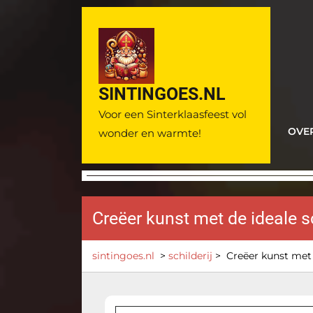
Ga
naar
de
inhoud
SINTINGOES.NL
Voor een Sinterklaasfeest vol
OVE
wonder en warmte!
Creëer kunst met de ideale sc
sintingoes.nl
>
schilderij
>
Creëer kunst met 