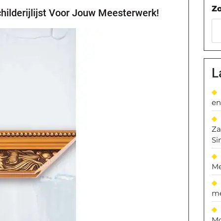
Z
hilderijlijst Voor Jouw Meesterwerk!
L
en
Za
Si
Me
me
Mo