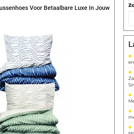
Z
Kussenhoes Voor Betaalbare Luxe In Jouw
L
en
Za
Si
Me
me
Mo