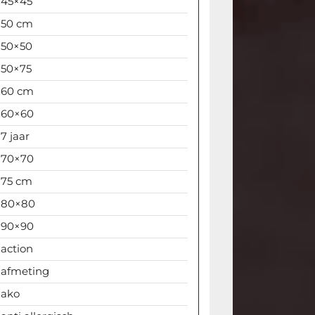
45×45
50 cm
50×50
50×75
60 cm
60×60
7 jaar
70×70
75 cm
80×80
90×90
action
afmeting
ako