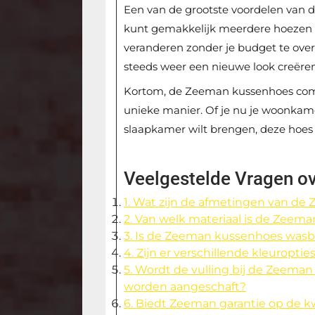
Een van de grootste voordelen van d
kunt gemakkelijk meerdere hoezen 
veranderen zonder je budget te over
steeds weer een nieuwe look creëren 
Kortom, de Zeeman kussenhoes combi
unieke manier. Of je nu je woonkamer 
slaapkamer wilt brengen, deze hoes 
Veelgestelde Vragen 
1. Wat zijn de afmetingen van d
2. Van welk materiaal is de Zee
3. Is de Zeeman kussenhoes wasb
4. Zijn er verschillende kleurop
5. Wordt de vulling bij de Zeem
worden aangeschaft?
6. Biedt Zeeman garantie op de k