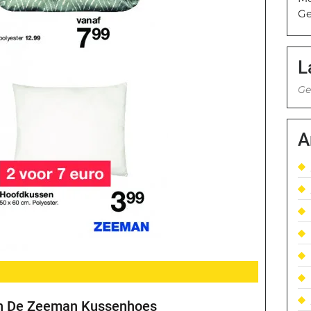
Ge
L
Ge
A
Van De Zeeman Kussenhoes