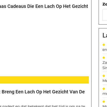
Z
laas Cadeaus Die Een Lach Op Het Gezicht
L
en
Za
Si
Me
: Breng Een Lach Op Het Gezicht Van De
me
Mo
s nadert en dat betekent dat het tijd is om na te