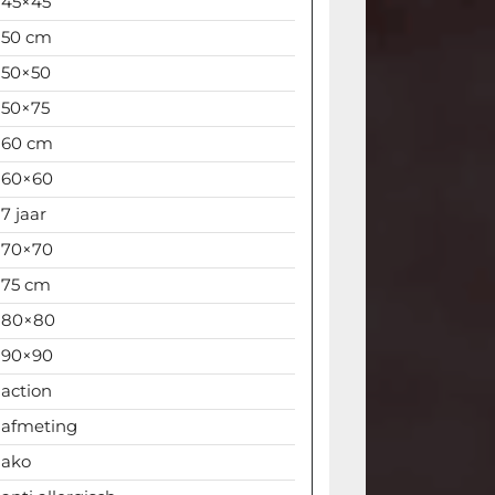
45×45
50 cm
50×50
50×75
60 cm
60×60
7 jaar
70×70
75 cm
80×80
90×90
action
afmeting
ako