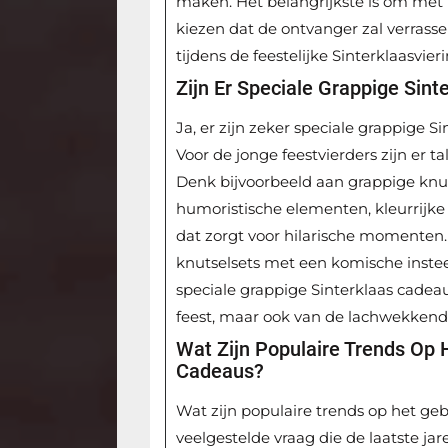
maken. Het belangrijkste is om met 
kiezen dat de ontvanger zal verrass
tijdens de feestelijke Sinterklaasvieri
Zijn Er Speciale Grappige Sin
Ja, er zijn zeker speciale grappige S
Voor de jonge feestvierders zijn er t
Denk bijvoorbeeld aan grappige knuff
humoristische elementen, kleurrijk
dat zorgt voor hilarische momenten
knutselsets met een komische instee
speciale grappige Sinterklaas cadea
feest, maar ook van de lachwekkend
Wat Zijn Populaire Trends Op 
Cadeaus?
Wat zijn populaire trends op het ge
veelgestelde vraag die de laatste ja