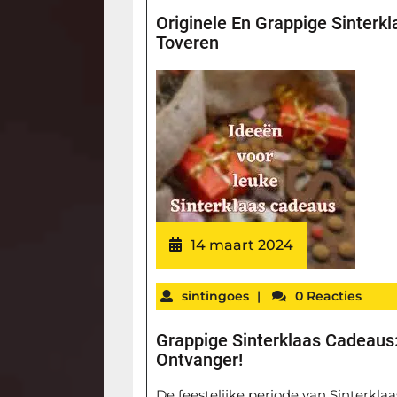
Originele En Grappige Sinterk
Toveren
14 maart 2024
sintingoes
|
0 Reacties
Grappige Sinterklaas Cadeaus
Ontvanger!
De feestelijke periode van Sinterklaa