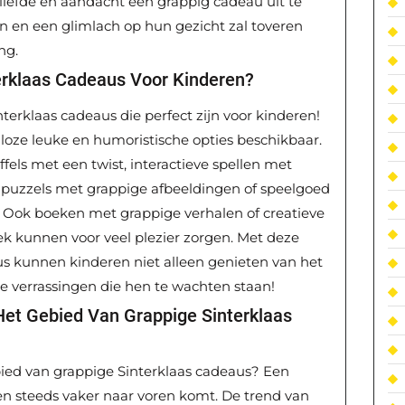
liefde en aandacht een grappig cadeau uit te
en en een glimlach op hun gezicht zal toveren
ng.
terklaas Cadeaus Voor Kinderen?
interklaas cadeaus die perfect zijn voor kinderen!
alloze leuke en humoristische opties beschikbaar.
els met een twist, interactieve spellen met
e puzzels met grappige afbeeldingen of speelgoed
. Ook boeken met grappige verhalen of creatieve
k kunnen voor veel plezier zorgen. Met deze
us kunnen kinderen niet alleen genieten van het
e verrassingen die hen te wachten staan!
Het Gebied Van Grappige Sinterklaas
bied van grappige Sinterklaas cadeaus? Een
ren steeds vaker naar voren komt. De trend van