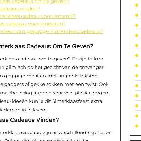
rklaas cadeaus om te geven?
 cadeaus vinden?
interklaas cadeau voor iemand?
laas cadeaus voor kinderen?
gebied van grappige Sinterklaas cadeaus?
interklaas Cadeaus Om Te Geven?
erklaas cadeaus om te geven? Er zijn talloze
en glimlach op het gezicht van de ontvanger
an grappige mokken met originele teksten,
che gadgets of gekke sokken met een twist. Ook
ische inslag kunnen voor veel plezier zorgen.
eau-ideeën kun je dit Sinterklaasfeest extra
edereen in je leven!
laas Cadeaus Vinden?
nterklaas cadeaus, zijn er verschillende opties om
n. Online winkels en speciaalzaken die