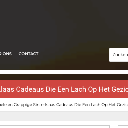
Zoeken
R ONS
CONTACT
naar:
rklaas Cadeaus Die Een Lach Op Het Gezi
nele en Grappige Sinterklaas Cadeaus Die Een Lach Op Het Gezic