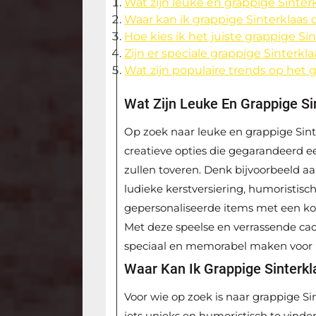
Wat zijn leuke en grappige Sinte
Waar kan ik grappige Sinterklaas
Hoe kies ik het juiste grappige S
Zijn er speciale grappige Sinterk
Wat zijn populaire trends op het 
Wat Zijn Leuke En Grappige S
Op zoek naar leuke en grappige Sint
creatieve opties die gegarandeerd e
zullen toveren. Denk bijvoorbeeld a
ludieke kerstversiering, humoristis
gepersonaliseerde items met een kom
Met deze speelse en verrassende cad
speciaal en memorabel maken voor i
Waar Kan Ik Grappige Sinterk
Voor wie op zoek is naar grappige Si
iets unieks en humoristisch te vinde