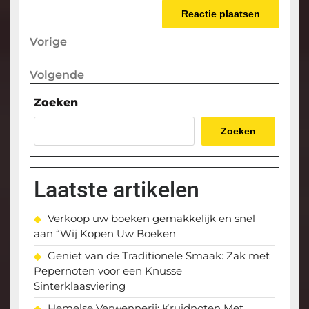
Berichtnavigatie
Vorige
Vorige
bericht
Volgende
Volgende
bericht
Zoeken
Zoeken
Laatste artikelen
Verkoop uw boeken gemakkelijk en snel
aan “Wij Kopen Uw Boeken
Geniet van de Traditionele Smaak: Zak met
Pepernoten voor een Knusse
Sinterklaasviering
Hemelse Verwennerij: Kruidnoten Met