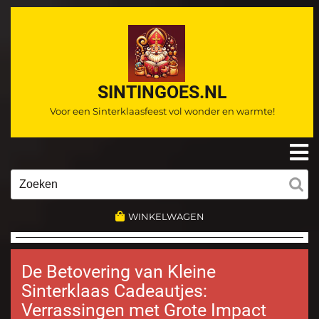
Ga
naar
de
inhoud
SINTINGOES.NL
Voor een Sinterklaasfeest vol wonder en warmte!
O
m
Zoeken
naar:
WINKELWAGEN
De Betovering van Kleine
Sinterklaas Cadeautjes:
Verrassingen met Grote Impact