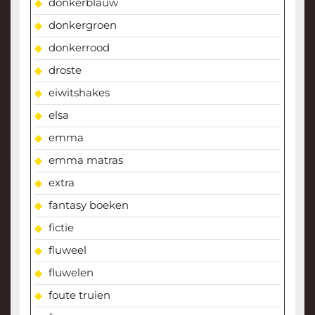
donkerblauw
donkergroen
donkerrood
droste
eiwitshakes
elsa
emma
emma matras
extra
fantasy boeken
fictie
fluweel
fluwelen
foute truien