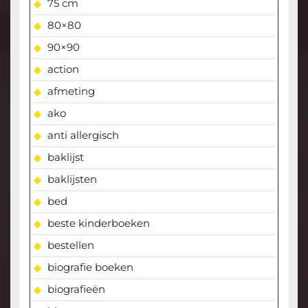
75 cm
80×80
90×90
action
afmeting
ako
anti allergisch
baklijst
baklijsten
bed
beste kinderboeken
bestellen
biografie boeken
biografieën