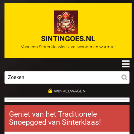
Ga
naar
de
inhoud
SINTINGOES.NL
Voor een Sinterklaasfeest vol wonder en warmte!
O
m
Zoeken
naar:
WINKELWAGEN
Geniet van het Traditionele
Snoepgoed van Sinterklaas!