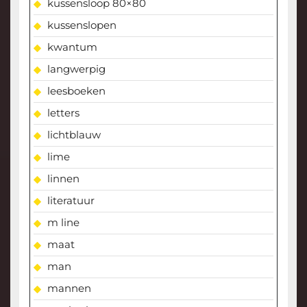
kussensloop 80×80
kussenslopen
kwantum
langwerpig
leesboeken
letters
lichtblauw
lime
linnen
literatuur
m line
maat
man
mannen