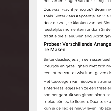
het samen zingen van deze liedjes d
Dus waar wacht je nog op? Begin met 
zoals ‘Sinterklaas Kapoentje’ en ‘Z
door de vrolijke klanken van het Sint
feestelijke momenten rondom Sinter
traditie die al eeuwenlang wordt gev
Probeer Verschillende Arrang
Te Maken.
Sinterklaasliedjes zijn een essentie
vreugde en gezelligheid met zich mee
een interessante twist kunt geven d
Het toevoegen van nieuwe instrume
sinterklaasliedjes kan ze een frisse
aan het gebruik van gitaar, piano, s
melodieën op te fleuren. Door te e
kun je de liedjes nieuw leven inblaz