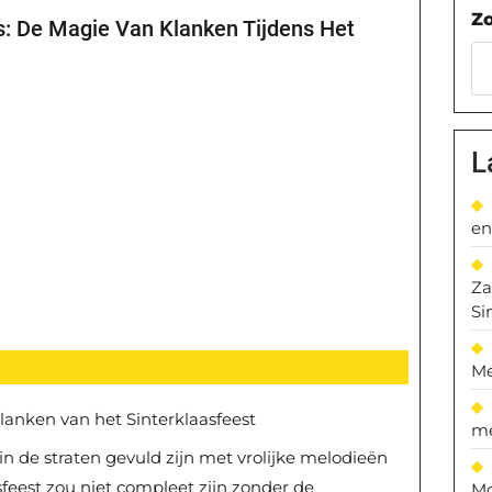
Z
s: De Magie Van Klanken Tijdens Het
L
en
Za
Si
Me
lanken van het Sinterklaasfeest
me
rin de straten gevuld zijn met vrolijke melodieën
sfeest zou niet compleet zijn zonder de
Mo