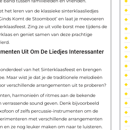
e band tussen familieleden en vrienden.
het leren van de klassieke sinterklaasliedjes
ie Ginds Komt de Stoomboot’ en laat je meevoeren
erklaasfeest. Zing ze uit volle borst mee tijdens de
klaas en geniet samen van deze prachtige
ierd.
ementen Uit Om De Liedjes Interessanter
el onderdeel van het Sinterklaasfeest en brengen
. Maar wist je dat je de traditionele melodieën
oor verschillende arrangementen uit te proberen?
nten, harmonieën of ritmes aan de bekende
 en verrassende sound geven. Denk bijvoorbeeld
axofoon of zelfs percussie-instrumenten om de
xperimenteren met verschillende arrangementen
en en ze nog leuker maken om naar te luisteren.