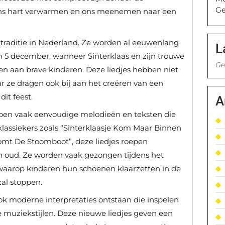
Ge
 ons hart verwarmen en ons meenemen naar een
 traditie in Nederland. Ze worden al eeuwenlang
L
 5 december, wanneer Sinterklaas en zijn trouwe
Ge
len aan brave kinderen. Deze liedjes hebben niet
ar ze dragen ook bij aan het creëren van een
it feest.
A
bben vaak eenvoudige melodieën en teksten die
klassiekers zoals “Sinterklaasje Kom Maar Binnen
omt De Stoomboot”, deze liedjes roepen
en oud. Ze worden vaak gezongen tijdens het
waarop kinderen hun schoenen klaarzetten in de
zal stoppen.
 ook moderne interpretaties ontstaan die inspelen
 muziekstijlen. Deze nieuwe liedjes geven een