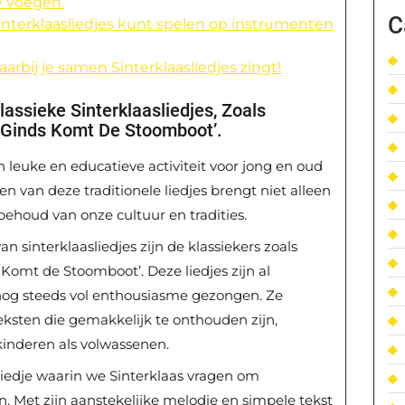
e voegen.
C
 Sinterklaasliedjes kunt spelen op instrumenten
rbij je samen Sinterklaasliedjes zingt!
assieke Sinterklaasliedjes, Zoals
ie Ginds Komt De Stoomboot’.
en leuke en educatieve activiteit voor jong en oud
gen van deze traditionele liedjes brengt niet alleen
 behoud van onze cultuur en tradities.
 sinterklaasliedjes zijn de klassiekers zoals
 Komt de Stoomboot’. Deze liedjes zijn al
nog steeds vol enthousiasme gezongen. Ze
sten die gemakkelijk te onthouden zijn,
kinderen als volwassenen.
k liedje waarin we Sinterklaas vragen om
. Met zijn aanstekelijke melodie en simpele tekst