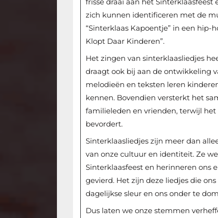
frisse draai aan het Sinterklaasfees
zich kunnen identificeren met de mu
“Sinterklaas Kapoentje” in een hip-
Klopt Daar Kinderen”.
Het zingen van sinterklaasliedjes he
draagt ook bij aan de ontwikkeling 
melodieën en teksten leren kindere
kennen. Bovendien versterkt het sa
familieleden en vrienden, terwijl he
bevordert.
Sinterklaasliedjes zijn meer dan all
van onze cultuur en identiteit. Ze w
Sinterklaasfeest en herinneren ons e
gevierd. Het zijn deze liedjes die o
dagelijkse sleur en ons onder te do
Dus laten we onze stemmen verheffe