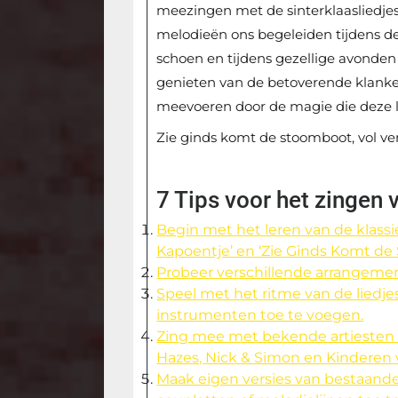
meezingen met de sinterklaasliedjes
melodieën ons begeleiden tijdens de 
schoen en tijdens gezellige avonde
genieten van de betoverende klanken
meevoeren door de magie die deze 
Zie ginds komt de stoomboot, vol ve
7 Tips voor het zingen 
Begin met het leren van de klassiek
Kapoentje’ en ‘Zie Ginds Komt de
Probeer verschillende arrangemen
Speel met het ritme van de liedje
instrumenten toe te voegen.
Zing mee met bekende artiesten di
Hazes, Nick & Simon en Kinderen 
Maak eigen versies van bestaande