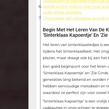
coupletten of melodielijnen toe t
Bekijk online video’s over hoe je
zoals gitaar of piano.
Organiseer een gezellige avond waa
Begin Met Het Leren Van De Kl
‘Sinterklaas Kapoentje’ En ‘Z
Het leren van sinterklaasliedjes is e
tijdens het Sinterklaasfeest. Het zin
plezier, maar draagt ook bij aan het
Een goed beginpunt voor het leren van
‘Sinterklaas Kapoentje’ en ‘Zie Ginds
generaties lang bekend en worden 
hebben eenvoudige melodieën en tek
waardoor ze perfect zijn voor zowel 
‘Sinterklaas Kapoentje’ is een vrolij
cadeautjes in onze schoen te stoppen