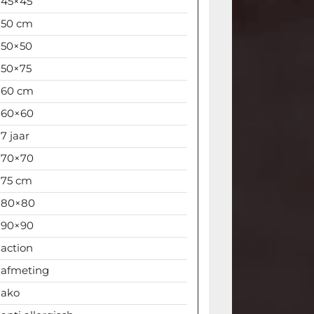
45×45
50 cm
50×50
50×75
60 cm
60×60
7 jaar
70×70
75 cm
80×80
90×90
action
afmeting
ako