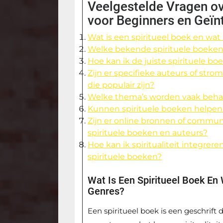
Veelgestelde Vragen ov
voor Beginners en Geïn
Wat is een spiritueel boek en wa
Welke bekende spirituele boeke
Hoe kan ik de juiste spirituele bo
Zijn er specifieke auteurs of str
die populair zijn?
Welke thema’s worden vaak behan
Kunnen spirituele boeken helpen 
Zijn er online bronnen of commun
spirituele boeken en auteurs?
Hoe kan ik spiritualiteit integrer
spirituele boeken?
Wat Is Een Spiritueel Boek E
Genres?
Een spiritueel boek is een geschrift