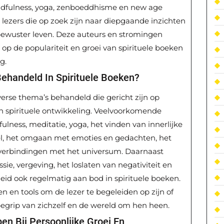
ndfulness, yoga, zenboeddhisme en new age
r lezers die op zoek zijn naar diepgaande inzichten
bewuster leven. Deze auteurs en stromingen
op de populariteit en groei van spirituele boeken
g.
handeld In Spirituele Boeken?
verse thema’s behandeld die gericht zijn op
n spirituele ontwikkeling. Veelvoorkomende
lness, meditatie, yoga, het vinden van innerlijke
oel, het omgaan met emoties en gedachten, het
le verbindingen met het universum. Daarnaast
ie, vergeving, het loslaten van negativiteit en
eid ook regelmatig aan bod in spirituele boeken.
n en tools om de lezer te begeleiden op zijn of
 begrip van zichzelf en de wereld om hen heen.
en Bij Persoonlijke Groei En