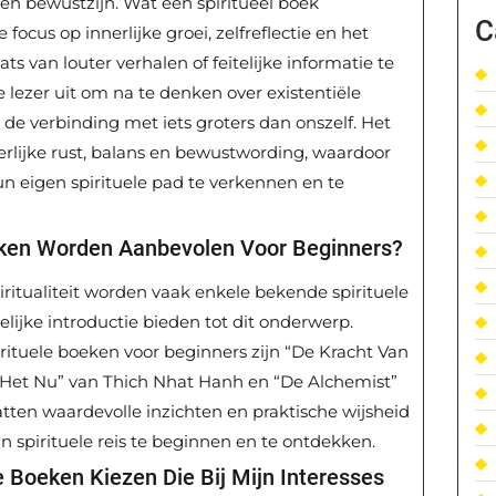
t en bewustzijn. Wat een spiritueel boek
C
focus op innerlijke groei, zelfreflectie en het
ts van louter verhalen of feitelijke informatie te
e lezer uit om na te denken over existentiële
 de verbinding met iets groters dan onszelf. Het
erlijke rust, balans en bewustwording, waardoor
eigen spirituele pad te verkennen en te
eken Worden Aanbevolen Voor Beginners?
ritualiteit worden vaak enkele bekende spirituele
ijke introductie bieden tot dit onderwerp.
ituele boeken voor beginners zijn “De Kracht Van
n Het Nu” van Thich Nhat Hanh en “De Alchemist”
ten waardevolle inzichten en praktische wijsheid
spirituele reis te beginnen en te ontdekken.
e Boeken Kiezen Die Bij Mijn Interesses