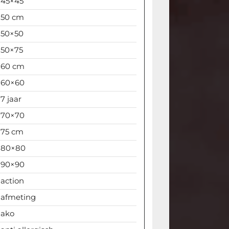
45×45
50 cm
50×50
50×75
60 cm
60×60
7 jaar
70×70
75 cm
80×80
90×90
action
afmeting
ako