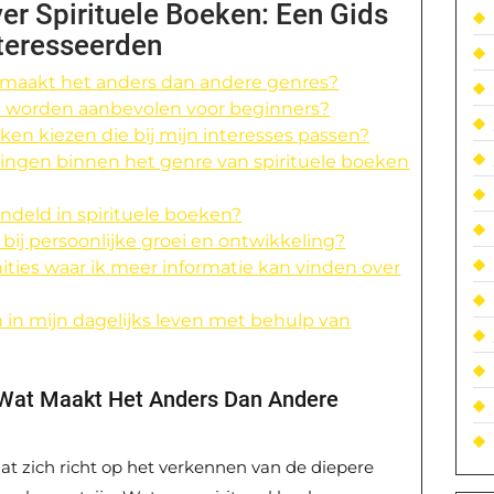
er Spirituele Boeken: Een Gids
teresseerden
t maakt het anders dan andere genres?
n worden aanbevolen voor beginners?
eken kiezen die bij mijn interesses passen?
omingen binnen het genre van spirituele boeken
deld in spirituele boeken?
bij persoonlijke groei en ontwikkeling?
ities waar ik meer informatie kan vinden over
en in mijn dagelijks leven met behulp van
n Wat Maakt Het Anders Dan Andere
 dat zich richt op het verkennen van de diepere