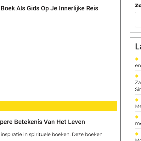
Z
 Boek Als Gids Op Je Innerlijke Reis
L
en
Za
Si
Me
epere Betekenis Van Het Leven
me
nspiratie in spirituele boeken. Deze boeken
Mo