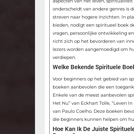
aspecten van het leven, spiritualitei
onderscheidt van andere genres is de 
streven naar hogere inzichten. In plaa
bieden, nodigt een spiritueel boek d
vragen, persoonlijke ontwikkeling en
richt zich op het bevorderen van inn
lezers worden aangemoedigd om hun 
verdiepen.
Welke Bekende Spirituele Bo
Voor beginners op het gebied van spi
boeken aanbevolen die een toegankel
Enkele van de meest aanbevolen spir
Het Nu” van Eckhart Tolle, “Leven I
van Paulo Coelho. Deze boeken bevat
die beginners kunnen helpen om hun 
Hoe Kan Ik De Juiste Spirituel