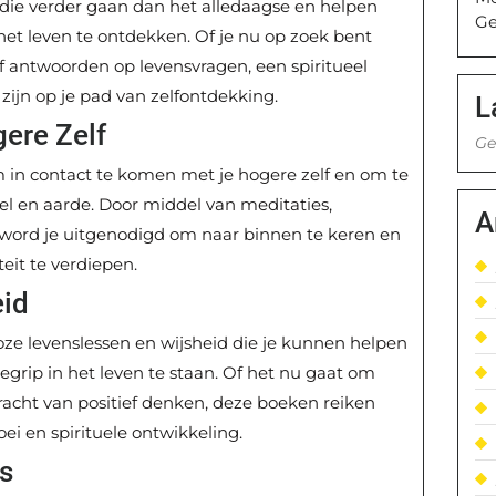
die verder gaan dan het alledaagse en helpen
Ge
het leven te ontdekken. Of je nu op zoek bent
t of antwoorden op levensvragen, een spiritueel
ijn op je pad van zelfontdekking.
L
ere Zelf
Ge
m in contact te komen met je hogere zelf en om te
el en aarde. Door middel van meditaties,
A
 word je uitgenodigd om naar binnen te keren en
teit te verdiepen.
eid
loze levenslessen en wijsheid die je kunnen helpen
grip in het leven te staan. Of het nu gaat om
racht van positief denken, deze boeken reiken
ei en spirituele ontwikkeling.
ns