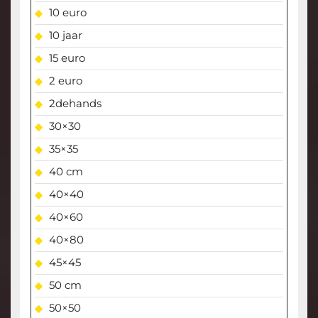
10 euro
10 jaar
15 euro
2 euro
2dehands
30×30
35×35
40 cm
40×40
40×60
40×80
45×45
50 cm
50×50