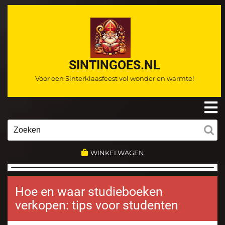
Ga
naar
de
inhoud
SINTINGOES.NL
Voor een Sinterklaasfeest vol wonder en warmte!
O
m
Zoeken
naar:
WINKELWAGEN
Hoe en waar studieboeken
verkopen: tips voor studenten