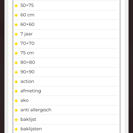
50×75
60 cm
60×60
7 jaar
70×70
75 cm
80×80
90×90
action
afmeting
ako
anti allergisch
baklijst
baklijsten