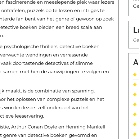
een fascinerende en meeslepende plek waar lezers
Ge
trafelen, puzzels op te lossen en intriges te
nterde fan bent van het genre of gewoon op zoek
etective boeken bieden een breed scala aan
L
n.
Ge
 psychologische thrillers, detective boeken
onverwachte wendingen en verrassende
A
vaak doortastende detectives of slimme
m samen met hen de aanwijzingen te volgen en
jk maakt, is de combinatie van spanning,
Door het oplossen van complexe puzzels en het
s worden lezers zelf onderdeel van het
ctieve leeservaring.
stie, Arthur Conan Doyle en Henning Mankell
 genre van detective boeken gevormd en