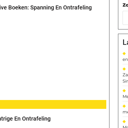
Z
ive Boeken: Spanning En Ontrafeling
L
en
Za
Si
Me
me
trige En Ontrafeling
Mo