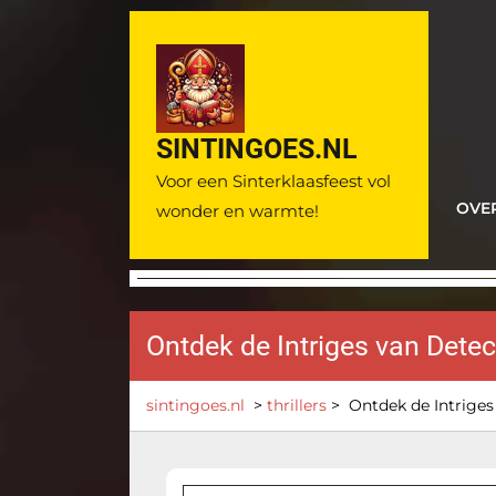
Ga
naar
de
inhoud
SINTINGOES.NL
Voor een Sinterklaasfeest vol
OVE
wonder en warmte!
Ontdek de Intriges van Dete
sintingoes.nl
>
thrillers
>
Ontdek de Intriges