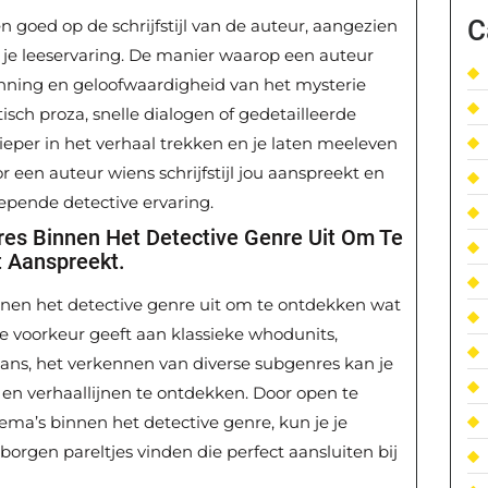
C
n goed op de schrijfstijl van de auteur, aangezien
 je leeservaring. De manier waarop een auteur
spanning en geloofwaardigheid van het mysterie
sch proza, snelle dialogen of gedetailleerde
e dieper in het verhaal trekken en je laten meeleven
een auteur wiens schrijfstijl jou aanspreekt en
epende detective ervaring.
res Binnen Het Detective Genre Uit Om Te
 Aanspreekt.
nnen het detective genre uit om te ontdekken wat
de voorkeur geeft aan klassieke whodunits,
omans, het verkennen van diverse subgenres kan je
en verhaallijnen te ontdekken. Door open te
hema’s binnen het detective genre, kun je je
rborgen pareltjes vinden die perfect aansluiten bij