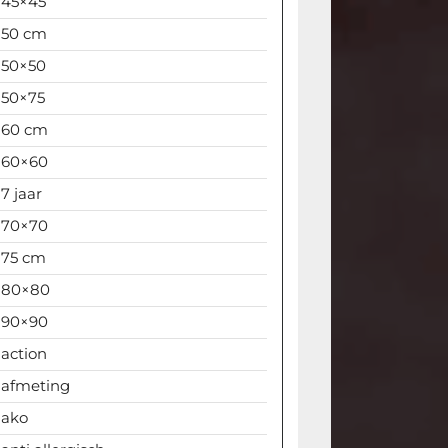
45×45
50 cm
50×50
50×75
60 cm
60×60
7 jaar
70×70
75 cm
80×80
90×90
action
afmeting
ako