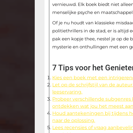
vernieuwd. Elk boek biedt niet alleen
menselijke psyche en maatschappeli
Of je nu houdt van klassieke misda
politiethrillers in de stad, er is alti
pak een kopje thee, nestel je op de 
mysterie en onthullingen met een g
7 Tips voor het Geniet
Kies een boek met een intrigeren
Let op de schrijfstijl van de auteu
leeservaring.
Probeer verschillende subgenres 
ontdekken wat jou het meest aan
Houd aantekeningen bij tijdens h
naar de oplossing.
Lees recensies of vraag aanbevel