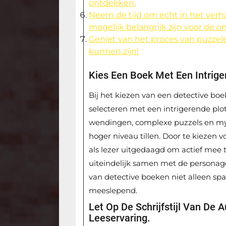
ontdekken.
Neem de tijd om echt in het verha
mogelijk belangrijk zijn voor de 
Geniet van het proces van puzzel
kunnen zijn!
Kies Een Boek Met Een Intrige
Bij het kiezen van een detective boe
selecteren met een intrigerende plot
wendingen, complexe puzzels en mys
hoger niveau tillen. Door te kiezen 
als lezer uitgedaagd om actief mee 
uiteindelijk samen met de personage
van detective boeken niet alleen sp
meeslepend.
Let Op De Schrijfstijl Van De 
Leeservaring.