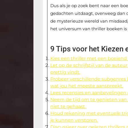
Dus als je op zoek bent naar een boek
gedachten uitdaagt, overweeg dan om
de mysterieuze wereld van misdaad,
het universum van thriller boeken is n
9 Tips voor het Kiezen 
Kies een thriller met een boeiend
Let op de schrijfstijl van de auteu
prettig vindt.
Probeer verschillende subgenres 
wat jou het meeste aanspreekt.
Lees recensies en aanbevelingen 
Neem de tijd om te genieten van d
niet te gehaast.
Houd rekening met eventuele trig
je kunnen verstoren.
Discussieer over gelezen thrille