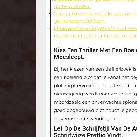
uit te wisselen.
Varieer tussen bekende auteurs
genre te ontdekken.
Maak aantekeningen of houd een
plotwendingen en clues bij te ho
Kies Een Thriller Met Een Boe
Meesleept.
Bij het kiezen van een thrillerboek i
een boeiend plot dat je vanaf het b
plot zorgt ervoor dat je als lezer di
nieuwsgierig wordt naar wat er zal
moordzaak, een onverwachte spionag
goed opgebouwd plot houdt je geboe
en verrassende wendingen.
Let Op De Schrijfstijl Van De
Schrijfwijze Prettig Vindt.