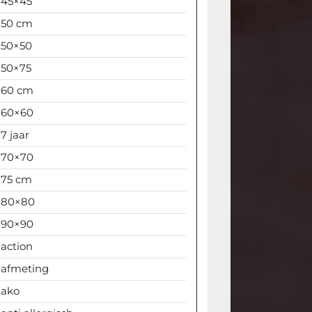
45×45
50 cm
50×50
50×75
60 cm
60×60
7 jaar
70×70
75 cm
80×80
90×90
action
afmeting
ako