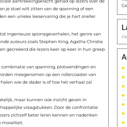
eciale aantrekkingskracht gehad op lezers over de
Ge
an je stoel wilt zitten van de spanning of een
eden een unieke leeservaring die je hart sneller
L
tot ingenieuze spionageverhalen, het genre van
Ge
ekende auteurs zoals Stephen King, Agatha Christie
 gecreëerd die lezers keer op keer in hun greep
A
 de combinatie van spanning, plotwendingen en
worden meegenomen op een rollercoaster van
rhalen wie de dader is of hoe het verhaal zal
makelijk, maar kunnen ook inzicht geven in
happelijke vraagstukken. Door de confrontatie
zers zichzelf beter leren kennen en nadenken
 moraliteit.