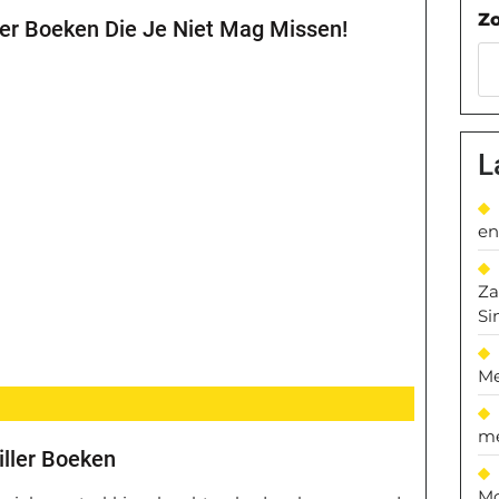
Z
ler Boeken Die Je Niet Mag Missen!
L
en
Za
Si
Me
me
ller Boeken
Mo