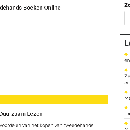
Z
dehands Boeken Online
L
en
Za
Si
Me
 Duurzaam Lezen
me
voordelen van het kopen van tweedehands
Mo