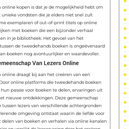
nline kopen is dat je de mogelijkheid hebt om
 unieke vondsten die je elders niet snel zult
e exemplaren of out-of-print titels op online
rijken met boeken die een bijzonder verhaal
en in je bibliotheek. Het gevoel van het
 tussen de tweedehands boeken is ongeëvenaard
an boeken nog avontuurlijker en waardevoller.
emeenschap Van Lezers Online
nline draagt bij aan het creëren van een
 Door online platforms die tweedehands boeken
un passie voor boeken te delen, ervaringen uit
n met nieuwe ontdekkingen. Deze gemeenschap
e tussen lezers van verschillende achtergronden
ulerende omgeving ontstaat waarin de liefde voor
Het delen van boeken en verhalen via online kanalen
r en verrijkt de leeservaring door het creëren