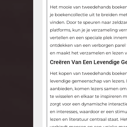
Het mooie van tweedehands boeken o
je boekencollectie uit te breiden met
vinden. Door te speuren naar zeldzam
platforms, kun je je verzameling ver
vertellen en een speciale plek innem
ontdekken van een verborgen parel
en maakt het verzamelen en lezen v
Creëren Van Een Levendige G
Het kopen van tweedehands boeken o
levendige gemeenschap van lezers.
aanbieden, komen lezers samen om h
te wisselen en elkaar te inspirere
zorgt voor een dynamische interacti
en interesses, waardoor er een stim
lezen en literatuur centraal staat. 
verbindt mensen op een unieke manie