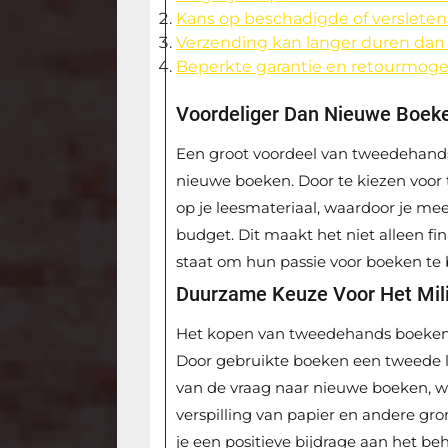
Kans op beschadigde of verslete
Verzending kan langer duren dan
Beperkte garantie en retourmog
Voordeliger Dan Nieuwe Boek
Een groot voordeel van tweedehands 
nieuwe boeken. Door te kiezen voor
op je leesmateriaal, waardoor je me
budget. Dit maakt het niet alleen fin
staat om hun passie voor boeken te 
Duurzame Keuze Voor Het Mil
Het kopen van tweedehands boeken o
Door gebruikte boeken een tweede l
van de vraag naar nieuwe boeken, wa
verspilling van papier en andere gr
je een positieve bijdrage aan het b