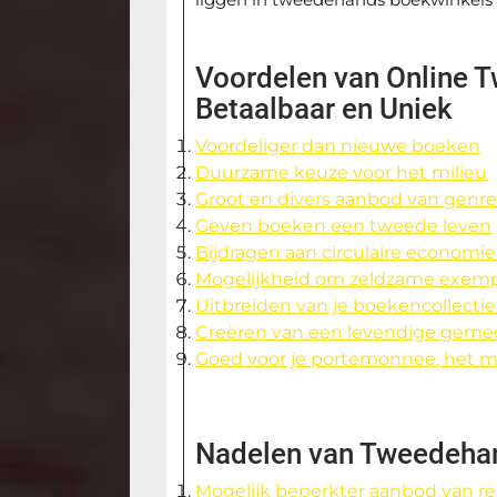
Voordelen van Online 
Betaalbaar en Uniek
Voordeliger dan nieuwe boeken
Duurzame keuze voor het milieu
Groot en divers aanbod van genre
Geven boeken een tweede leven
Bijdragen aan circulaire economie
Mogelijkheid om zeldzame exemp
Uitbreiden van je boekencollecti
Creëren van een levendige gemee
Goed voor je portemonnee, het 
Nadelen van Tweedeha
Mogelijk beperkter aanbod van rec