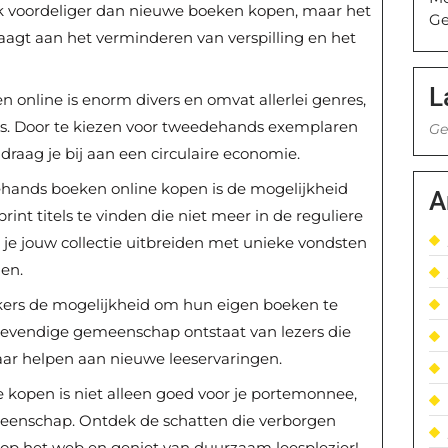
aak voordeliger dan nieuwe boeken kopen, maar het
Ge
aagt aan het verminderen van verspilling en het
L
online is enorm divers en omvat allerlei genres,
lers. Door te kiezen voor tweedehands exemplaren
Ge
raag je bij aan een circulaire economie.
hands boeken online kopen is de mogelijkheid
A
nt titels te vinden die niet meer in de reguliere
 je jouw collectie uitbreiden met unieke vondsten
en.
ikers de mogelijkheid om hun eigen boeken te
 levendige gemeenschap ontstaat van lezers die
aar helpen aan nieuwe leeservaringen.
kopen is niet alleen goed voor je portemonnee,
meenschap. Ontdek de schatten die verborgen
op het web en geniet van duurzaam leesplezier!