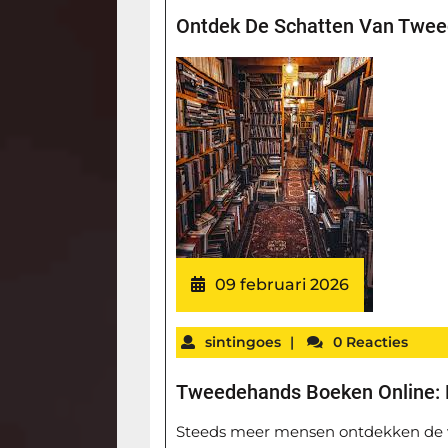
Ontdek De Schatten Van Twee
09 februari 2026
sintingoes
|
0 Reacties
Tweedehands Boeken Online:
Steeds meer mensen ontdekken de 