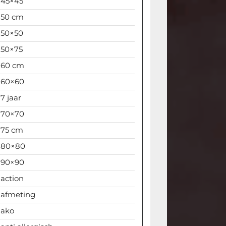
45×45
50 cm
50×50
50×75
60 cm
60×60
7 jaar
70×70
75 cm
80×80
90×90
action
afmeting
ako