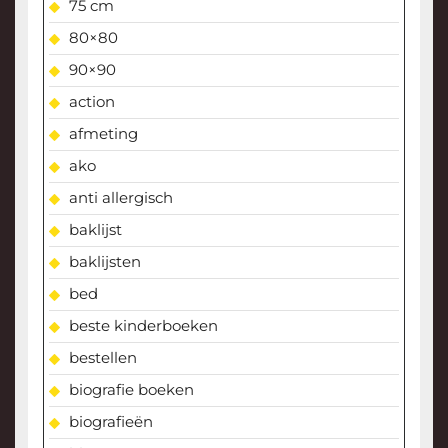
75 cm
80×80
90×90
action
afmeting
ako
anti allergisch
baklijst
baklijsten
bed
beste kinderboeken
bestellen
biografie boeken
biografieën