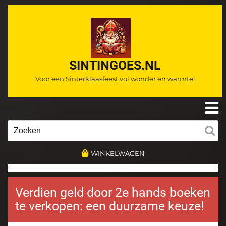
Ga
naar
de
inhoud
SINTINGOES.NL
Voor een Sinterklaasfeest vol wonder en warmte!
O
m
Zoeken
naar:
WINKELWAGEN
Verdien geld door 2e hands boeken
te verkopen: een duurzame keuze!