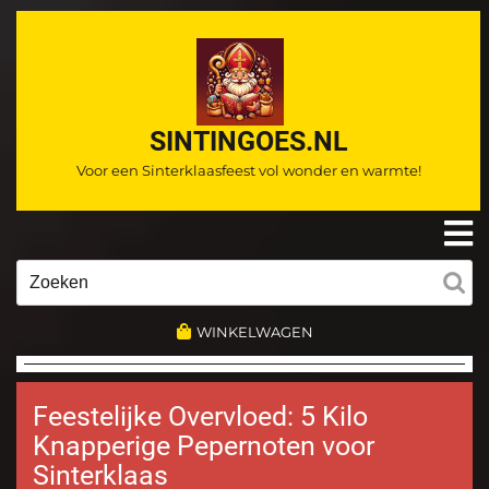
Ga
naar
de
inhoud
SINTINGOES.NL
Voor een Sinterklaasfeest vol wonder en warmte!
O
m
Zoeken
naar:
WINKELWAGEN
Feestelijke Overvloed: 5 Kilo
Knapperige Pepernoten voor
Sinterklaas