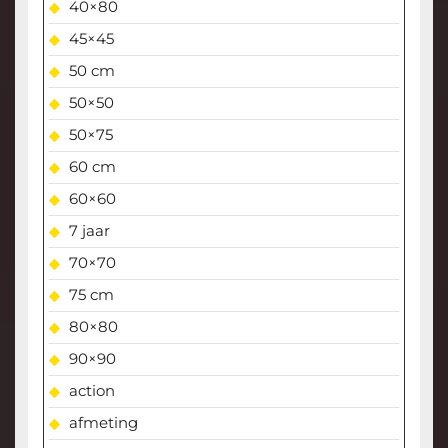
40×80
45×45
50 cm
50×50
50×75
60 cm
60×60
7 jaar
70×70
75 cm
80×80
90×90
action
afmeting