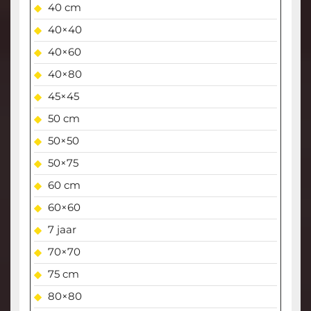
40 cm
40×40
40×60
40×80
45×45
50 cm
50×50
50×75
60 cm
60×60
7 jaar
70×70
75 cm
80×80