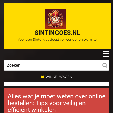
Ga
naar
de
inhoud
SINTINGOES.NL
Voor een Sinterklaasfeest vol wonder en warmte!
O
m
Zoeken
naar:
WINKELWAGEN
Alles wat je moet weten over online
bestellen: Tips voor veilig en
efficiënt winkelen