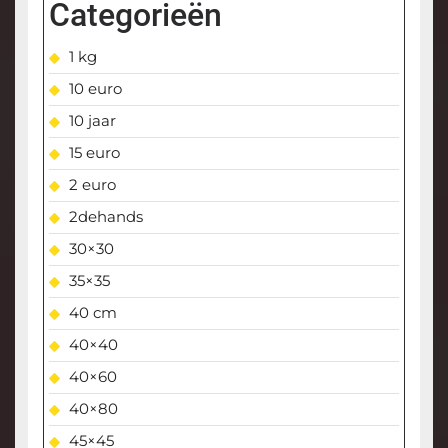
Categorieën
1 kg
10 euro
10 jaar
15 euro
2 euro
2dehands
30×30
35×35
40 cm
40×40
40×60
40×80
45×45