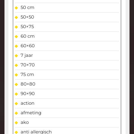
50 cm
50×50
50×75
60 cm
60×60
7 jaar
70×70
75 cm
80×80
90×90
action
afmeting
ako
anti allergisch