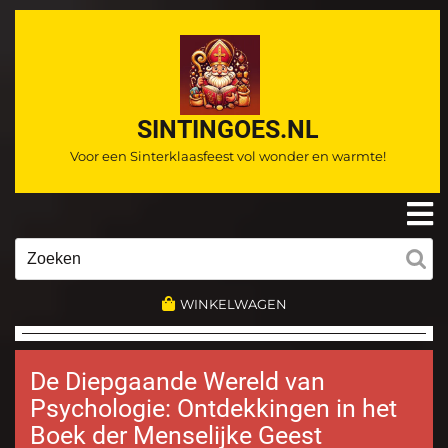
Ga
naar
de
inhoud
SINTINGOES.NL
Voor een Sinterklaasfeest vol wonder en warmte!
O
m
Zoeken
naar:
WINKELWAGEN
De Diepgaande Wereld van
Psychologie: Ontdekkingen in het
Boek der Menselijke Geest