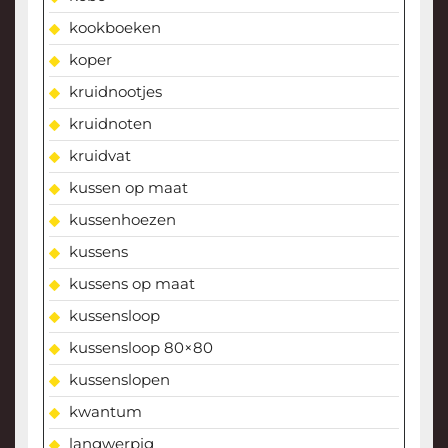
kookboeken
koper
kruidnootjes
kruidnoten
kruidvat
kussen op maat
kussenhoezen
kussens
kussens op maat
kussensloop
kussensloop 80×80
kussenslopen
kwantum
langwerpig