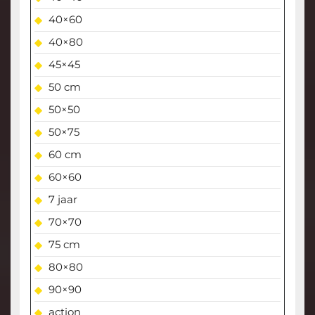
40×60
40×80
45×45
50 cm
50×50
50×75
60 cm
60×60
7 jaar
70×70
75 cm
80×80
90×90
action