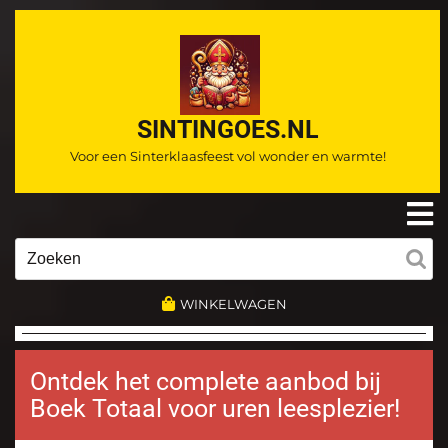
Ga
naar
de
inhoud
SINTINGOES.NL
Voor een Sinterklaasfeest vol wonder en warmte!
O
m
Zoeken
naar:
WINKELWAGEN
Ontdek het complete aanbod bij
Boek Totaal voor uren leesplezier!