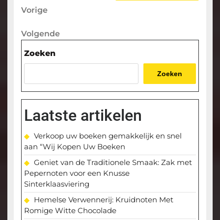
Berichtnavigatie
Vorige
Vorige
bericht
Volgende
Volgende
bericht
Zoeken
Zoeken
Laatste artikelen
Verkoop uw boeken gemakkelijk en snel
aan “Wij Kopen Uw Boeken
Geniet van de Traditionele Smaak: Zak met
Pepernoten voor een Knusse
Sinterklaasviering
Hemelse Verwennerij: Kruidnoten Met
Romige Witte Chocolade