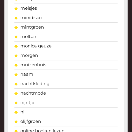
meisjes
minidisco
mintgroen
molton
monica geuze
morgen
muizenhuis
naam
nachtkleding
nachtmode
nijntje
nl
olijfgroen
online boeken lezen