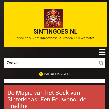
Ga
naar
de
inhoud
SINTINGOES.NL
Voor een Sinterklaasfeest vol wonder en warmte!
O
m
Zoeken
naar:
WINKELWAGEN
De Magie van het Boek van
Sinterklaas: Een Eeuwenoude
Traditie