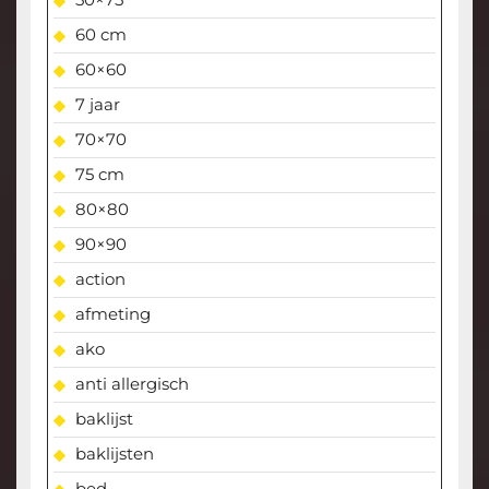
60 cm
60×60
7 jaar
70×70
75 cm
80×80
90×90
action
afmeting
ako
anti allergisch
baklijst
baklijsten
bed