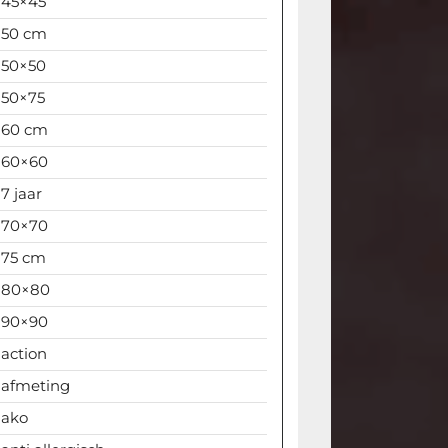
45×45
50 cm
50×50
50×75
60 cm
60×60
7 jaar
70×70
75 cm
80×80
90×90
action
afmeting
ako