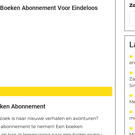
Z
 Boeken Abonnement Voor Eindeloos
L
en
Za
Si
Me
eken Abonnement
me
op zoek is naar nieuwe verhalen en avonturen?
 abonnement te nemen! Een boeken
Mo
en kan je leeservaring naar een hoger niveau