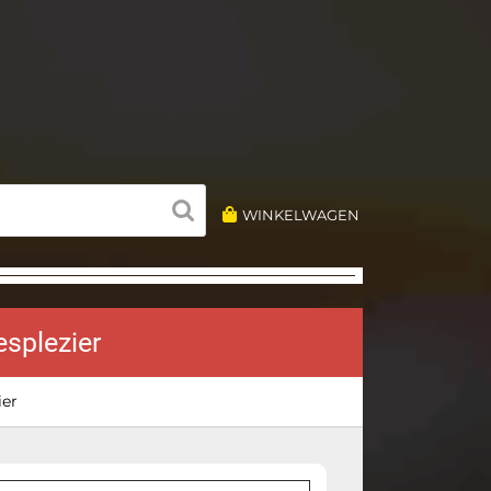
WINKELWAGEN
splezier
ier