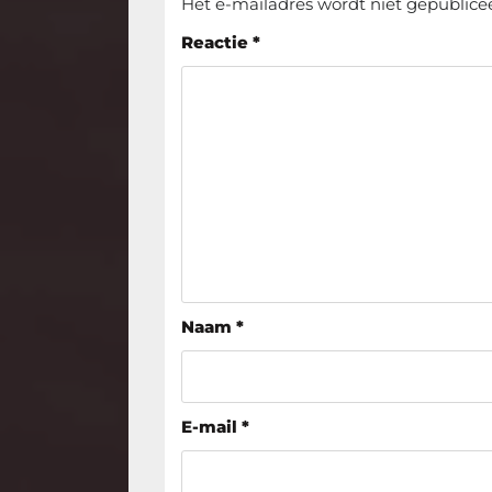
Het e-mailadres wordt niet gepublice
Reactie
*
Naam
*
E-mail
*