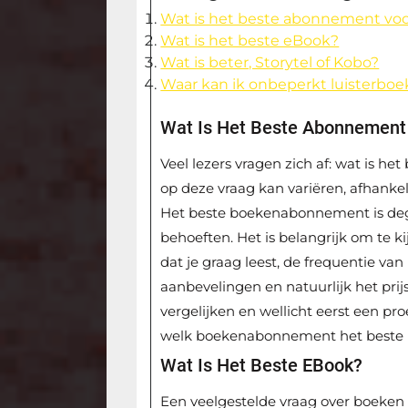
Wat is het beste abonnement vo
Wat is het beste eBook?
Wat is beter, Storytel of Kobo?
Waar kan ik onbeperkt luisterboe
Wat Is Het Beste Abonnement
Veel lezers vragen zich af: wat is 
op deze vraag kan variëren, afhanke
Het beste boekenabonnement is dege
behoeften. Het is belangrijk om te k
dat je graag leest, de frequentie van
aanbevelingen en natuurlijk het prij
vergelijken en wellicht eerst een 
welk boekenabonnement het beste bij
Wat Is Het Beste EBook?
Een veelgestelde vraag over boeken