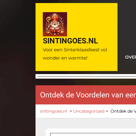
Ga
naar
de
inhoud
SINTINGOES.NL
Voor een Sinterklaasfeest vol
OVE
wonder en warmte!
Ontdek de Voordelen van ee
sintingoes.nl
>
Uncategorized
>
Ontdek de V