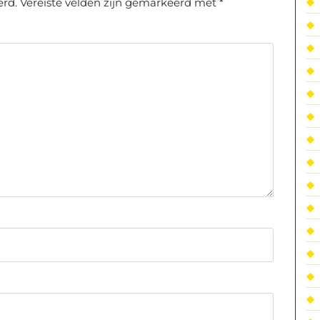
erd.
Vereiste velden zijn gemarkeerd met
*