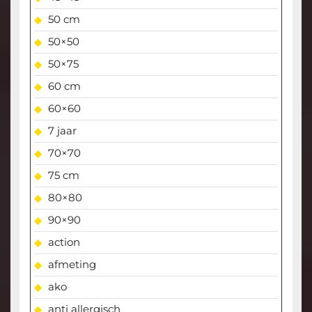
50 cm
50×50
50×75
60 cm
60×60
7 jaar
70×70
75 cm
80×80
90×90
action
afmeting
ako
anti allergisch