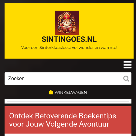
Ga
naar
de
inhoud
SINTINGOES.NL
Voor een Sinterklaasfeest vol wonder en warmte!
O
m
Zoeken
naar:
WINKELWAGEN
Ontdek Betoverende Boekentips
voor Jouw Volgende Avontuur