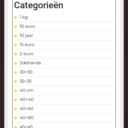
Categorieën
1 kg
10 euro
10 jaar
15 euro
2 euro
2dehands
30×30
35×35
40 cm
40×40
40×60
40×80
45×45