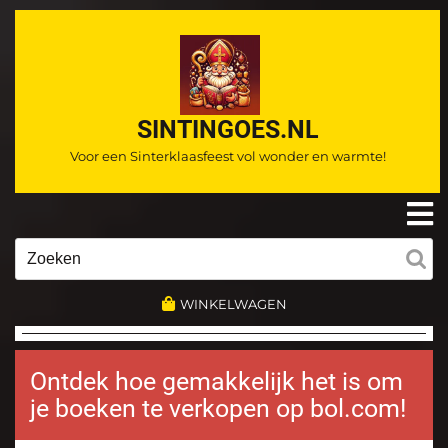
Ga
naar
de
inhoud
SINTINGOES.NL
Voor een Sinterklaasfeest vol wonder en warmte!
O
m
Zoeken
naar:
WINKELWAGEN
Ontdek hoe gemakkelijk het is om
je boeken te verkopen op bol.com!