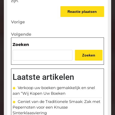
zijn.
Berichtnavigatie
Vorige
Vorige
bericht
Volgende
Volgende
bericht
Zoeken
Zoeken
Laatste artikelen
Verkoop uw boeken gemakkelijk en snel
aan “Wij Kopen Uw Boeken
Geniet van de Traditionele Smaak: Zak met
Pepernoten voor een Knusse
Sinterklaasviering