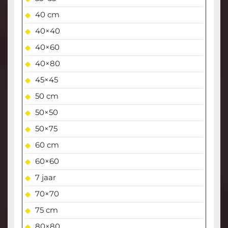
40 cm
40×40
40×60
40×80
45×45
50 cm
50×50
50×75
60 cm
60×60
7 jaar
70×70
75 cm
80×80