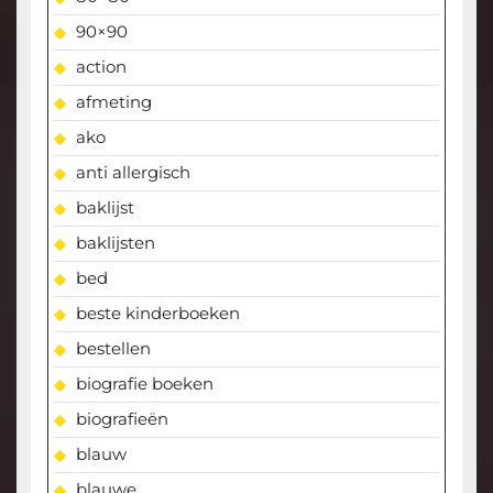
90×90
action
afmeting
ako
anti allergisch
baklijst
baklijsten
bed
beste kinderboeken
bestellen
biografie boeken
biografieën
blauw
blauwe