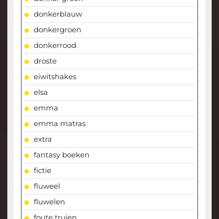
donkerblauw
donkergroen
donkerrood
droste
eiwitshakes
elsa
emma
emma matras
extra
fantasy boeken
fictie
fluweel
fluwelen
foute truien