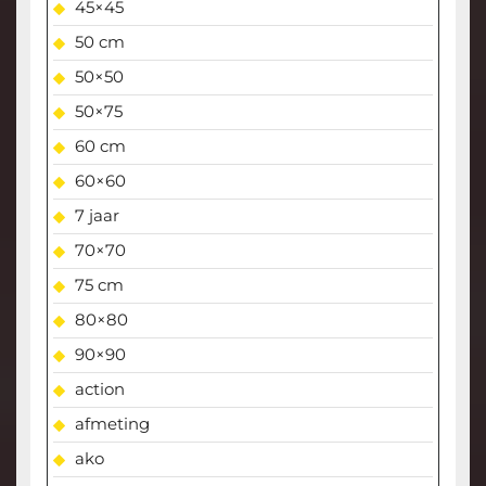
45×45
50 cm
50×50
50×75
60 cm
60×60
7 jaar
70×70
75 cm
80×80
90×90
action
afmeting
ako