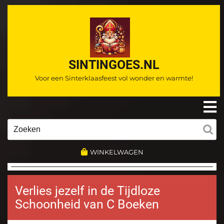
Ga
naar
de
inhoud
SINTINGOES.NL
Voor een Sinterklaasfeest vol wonder en warmte!
O
m
Zoeken
naar:
WINKELWAGEN
Verlies jezelf in de Tijdloze
Schoonheid van C Boeken