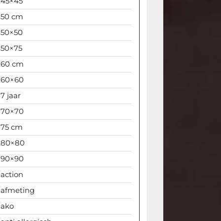
45×45
50 cm
50×50
50×75
60 cm
60×60
7 jaar
70×70
75 cm
80×80
90×90
action
afmeting
ako