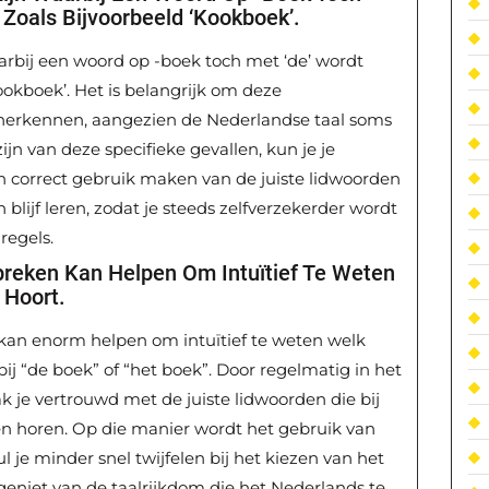
Zoals Bijvoorbeeld ‘kookboek’.
aarbij een woord op -boek toch met ‘de’ wordt
ookboek’. Het is belangrijk om deze
herkennen, aangezien de Nederlandse taal soms
ijn van deze specifieke gevallen, kun je je
n correct gebruik maken van de juiste lidwoorden
 en blijf leren, zodat je steeds zelfverzekerder wordt
regels.
reken Kan Helpen Om Intuïtief Te Weten
 Hoort.
kan enorm helpen om intuïtief te weten welk
bij “de boek” of “het boek”. Door regelmatig in het
ak je vertrouwd met de juiste lidwoorden die bij
n horen. Op die manier wordt het gebruik van
ul je minder snel twijfelen bij het kiezen van het
n geniet van de taalrijkdom die het Nederlands te