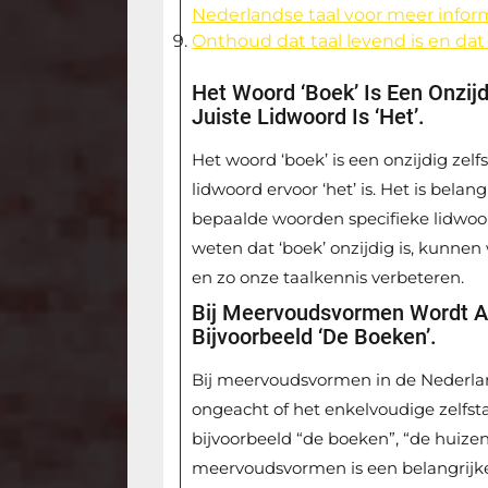
Nederlandse taal voor meer infor
Onthoud dat taal levend is en dat 
Het Woord ‘boek’ Is Een Onzij
Juiste Lidwoord Is ‘het’.
Het woord ‘boek’ is een onzijdig zel
lidwoord ervoor ‘het’ is. Het is bela
bepaalde woorden specifieke lidwoo
weten dat ‘boek’ onzijdig is, kunnen
en zo onze taalkennis verbeteren.
Bij Meervoudsvormen Wordt Alt
Bijvoorbeeld ‘de Boeken’.
Bij meervoudsvormen in de Nederlands
ongeacht of het enkelvoudige zelfst
bijvoorbeeld “de boeken”, “de huizen”
meervoudsvormen is een belangrijke