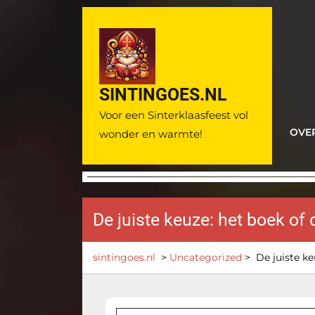
Ga
naar
de
inhoud
SINTINGOES.NL
Voor een Sinterklaasfeest vol
OVE
wonder en warmte!
De juiste keuze: het boek of
sintingoes.nl
>
Uncategorized
>
De juiste ke