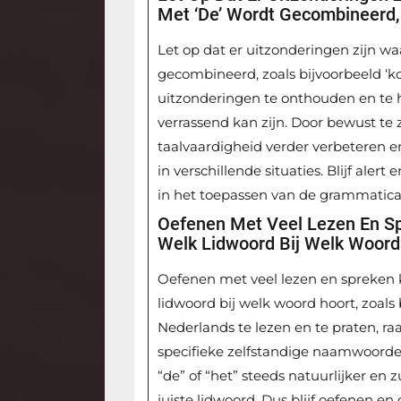
Met ‘de’ Wordt Gecombineerd, 
Let op dat er uitzonderingen zijn w
gecombineerd, zoals bijvoorbeeld ‘k
uitzonderingen te onthouden en te 
verrassend kan zijn. Door bewust te z
taalvaardigheid verder verbeteren e
in verschillende situaties. Blijf alert
in het toepassen van de grammatica
Oefenen Met Veel Lezen En Sp
Welk Lidwoord Bij Welk Woord
Oefenen met veel lezen en spreken 
lidwoord bij welk woord hoort, zoals 
Nederlands te lezen en te praten, ra
specifieke zelfstandige naamwoorde
“de” of “het” steeds natuurlijker en z
juiste lidwoord. Dus blijf oefenen e