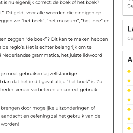
 is nu eigenlijk correct: de boek of het boek?
Ge
et”. Dit geldt voor alle woorden die eindigen op -
eggen we “het boek”, “het museum”, “het idee” en
L
Ge
sen zeggen “de boek”? Dit kan te maken hebben
de regio’s. Het is echter belangrijk om te
 Nederlandse grammatica, het juiste lidwoord
A
rd je moet gebruiken bij zelfstandige
n dat het in dit geval altijd “het boek” is. Zo
gheden verder verbeteren en correct gebruik
war brengen door mogelijke uitzonderingen of
e aandacht en oefening zal het gebruik van de
r worden!