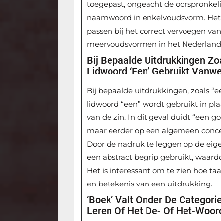
toegepast, ongeacht de oorspronkeli
naamwoord in enkelvoudsvorm. Het is
passen bij het correct vervoegen v
meervoudsvormen in het Nederland
Bij Bepaalde Uitdrukkingen Zo
Lidwoord ‘een’ Gebruikt Vanw
Bij bepaalde uitdrukkingen, zoals “
lidwoord “een” wordt gebruikt in pl
van de zin. In dit geval duidt “een go
maar eerder op een algemeen conce
Door de nadruk te leggen op de eig
een abstract begrip gebruikt, waardo
Het is interessant om te zien hoe taa
en betekenis van een uitdrukking.
‘Boek’ Valt Onder De Categor
Leren Of Het De- Of Het-Woord