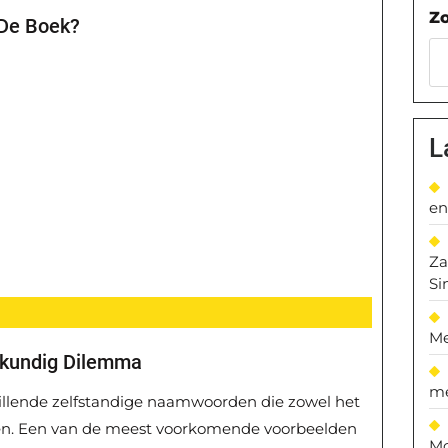
Z
 De Boek?
L
en
Za
Si
Me
lkundig Dilemma
me
chillende zelfstandige naamwoorden die zowel het
jgen. Een van de meest voorkomende voorbeelden
Mo