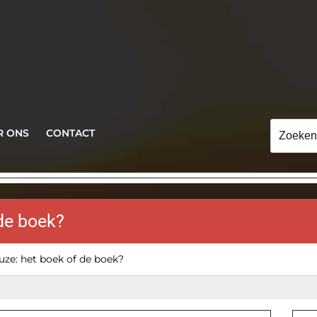
Zoeken
R ONS
CONTACT
naar:
 de boek?
uze: het boek of de boek?