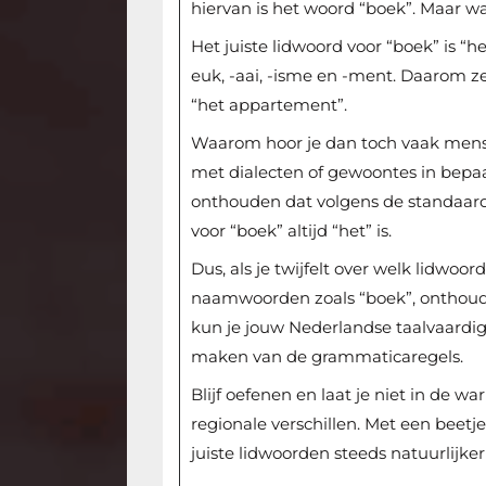
hiervan is het woord “boek”. Maar wat
Het juiste lidwoord voor “boek” is “h
euk, -aai, -isme en -ment. Daarom z
“het appartement”.
Waarom hoor je dan toch vaak men
met dialecten of gewoontes in bepaal
onthouden dat volgens de standaard
voor “boek” altijd “het” is.
Dus, als je twijfelt over welk lidwoo
naamwoorden zoals “boek”, onthoud da
kun je jouw Nederlandse taalvaardi
maken van de grammaticaregels.
Blijf oefenen en laat je niet in de 
regionale verschillen. Met een beetj
juiste lidwoorden steeds natuurlijke