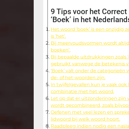
9 Tips voor het Correct
‘Boek’ in het Nederland
Het woord ‘boek’ is een onzijdig 
is ‘het’.
Bij meervoudsvormen wordt altijd 
boeken’.
Bij bepaalde uitdrukkingen zoals 
gebruikt vanwege de betekenis va
‘Boek’ valt onder de categorieën 
de- of het-woorden zijn.
In twijfelgevallen kun je vaak ook 
combinatie met het woord.
Let op dat er uitzonderingen zijn
wordt gecombineerd, zoals bijvoo
Oefenen met veel lezen en spreke
lidwoord bij welk woord hoort.
Raadpleeg indien nodig een nasl