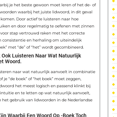
rbij je het beste gewoon moet leren of het de- of
woorden waarbij het juiste lidwoord, in dit geval
komen. Door actief te luisteren naar hoe
uiken en door regelmatig te oefenen met zinnen
 voor stap vertrouwd raken met het correcte
n consistentie en herhaling om uiteindelijk
oek” met “de” of “het” wordt gecombineerd.
k Ook Luisteren Naar Wat Natuurlijk
et Woord.
isteren naar wat natuurlijk aanvoelt in combinatie
 of je “de boek” of “het boek” moet zeggen,
idwoord het meest logisch en passend klinkt bij
ntuïtie en te letten op wat natuurlijk aanvoelt,
n het gebruik van lidwoorden in de Nederlandse
Zijn Waarbij Een Woord Op -boek Toch