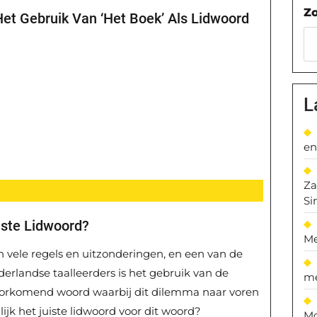
Z
Het Gebruik Van ‘Het Boek’ Als Lidwoord
L
en
Za
Si
iste Lidwoord?
Me
 vele regels en uitzonderingen, en een van de
rlandse taalleerders is het gebruik van de
me
voorkomend woord waarbij dit dilemma naar voren
lijk het juiste lidwoord voor dit woord?
Mo