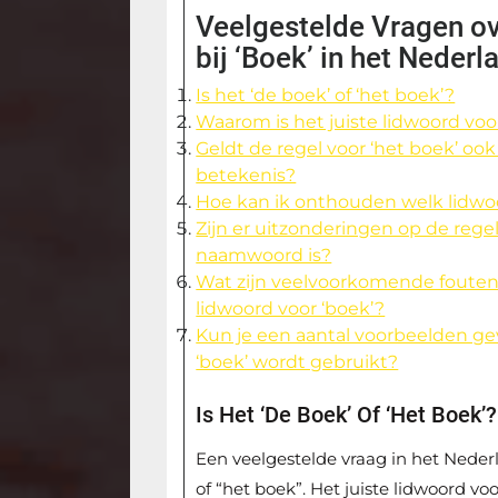
Veelgestelde Vragen ov
bij ‘Boek’ in het Nederl
Is het ‘de boek’ of ‘het boek’?
Waarom is het juiste lidwoord voor 
Geldt de regel voor ‘het boek’ o
betekenis?
Hoe kan ik onthouden welk lidwo
Zijn er uitzonderingen op de regel
naamwoord is?
Wat zijn veelvoorkomende fouten
lidwoord voor ‘boek’?
Kun je een aantal voorbeelden gev
‘boek’ wordt gebruikt?
Is Het ‘de Boek’ Of ‘het Boek’?
Een veelgestelde vraag in het Nederl
of “het boek”. Het juiste lidwoord vo