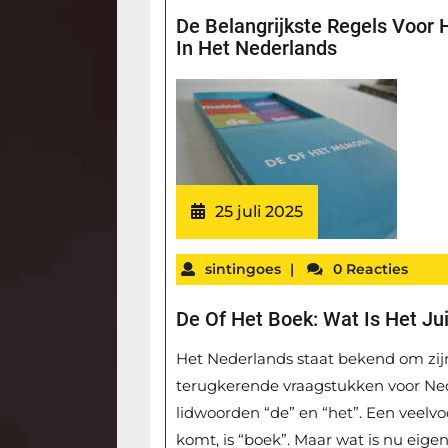
De Belangrijkste Regels Voor 
In Het Nederlands
25 juli 2025
sintingoes
|
0 Reacties
De Of Het Boek: Wat Is Het Ju
Het Nederlands staat bekend om zijn
terugkerende vraagstukken voor Nede
lidwoorden “de” en “het”. Een veel
komt, is “boek”. Maar wat is nu eigen