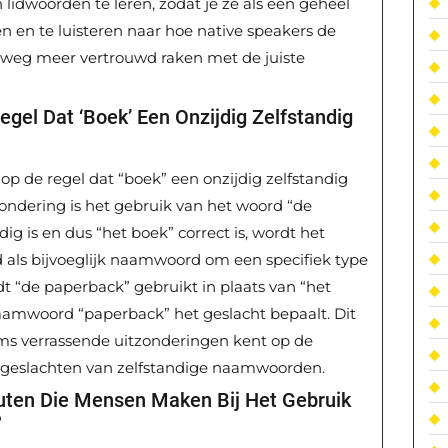
idwoorden te leren, zodat je ze als een geheel
n en te luisteren naar hoe native speakers de
eweg meer vertrouwd raken met de juiste
egel Dat ‘boek’ Een Onzijdig Zelfstandig
 op de regel dat “boek” een onzijdig zelfstandig
ondering is het gebruik van het woord “de
ig is en dus “het boek” correct is, wordt het
als bijvoeglijk naamwoord om een specifiek type
dt “de paperback” gebruikt in plaats van “het
aamwoord “paperback” het geslacht bepaalt. Dit
oms verrassende uitzonderingen kent op de
 geslachten van zelfstandige naamwoorden.
uten Die Mensen Maken Bij Het Gebruik
?