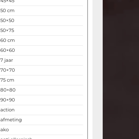
45×45
50 cm
50×50
50×75
60 cm
60×60
7 jaar
70×70
75 cm
80×80
90×90
action
afmeting
ako