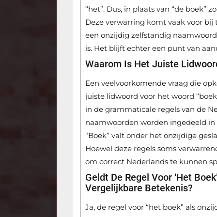
“het”. Dus, in plaats van “de boek” z
Deze verwarring komt vaak voor bij 
een onzijdig zelfstandig naamwoord is
is. Het blijft echter een punt van aa
Waarom Is Het Juiste Lidwoord 
Een veelvoorkomende vraag die opko
juiste lidwoord voor het woord “boek”
in de grammaticale regels van de Ne
naamwoorden worden ingedeeld in ges
“Boek” valt onder het onzijdige gesla
Hoewel deze regels soms verwarrend 
om correct Nederlands te kunnen sp
Geldt De Regel Voor ‘het Boe
Vergelijkbare Betekenis?
Ja, de regel voor “het boek” als onz