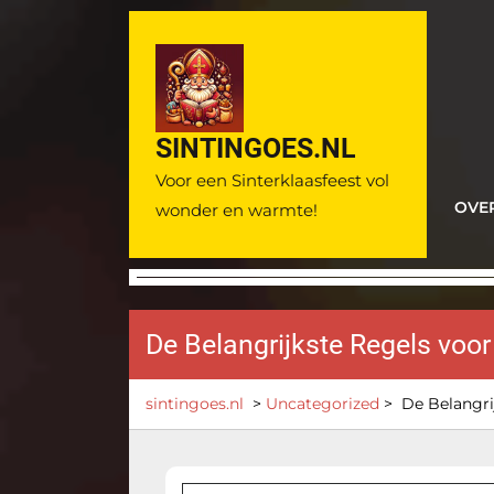
Ga
naar
de
inhoud
SINTINGOES.NL
Voor een Sinterklaasfeest vol
OVE
wonder en warmte!
De Belangrijkste Regels voor
sintingoes.nl
>
Uncategorized
>
De Belangri