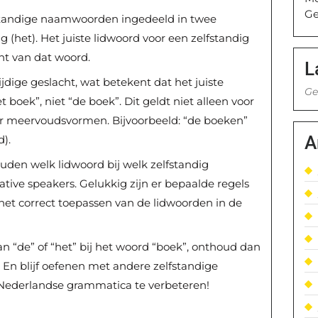
Ge
fstandige naamwoorden ingedeeld in twee
g (het). Het juiste lidwoord voor een zelfstandig
t van dat woord.
L
jdige geslacht, wat betekent dat het juiste
Ge
t boek”, niet “de boek”. Dit geldt niet alleen voor
r meervoudsvormen. Bijvoorbeeld: “de boeken”
A
).
uden welk lidwoord bij welk zelfstandig
tive speakers. Gelukkig zijn er bepaalde regels
 het correct toepassen van de lidwoorden in de
 van “de” of “het” bij het woord “boek”, onthoud dan
. En blijf oefenen met andere zelfstandige
ederlandse grammatica te verbeteren!