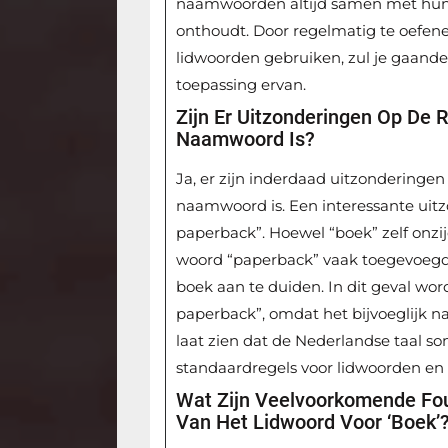
naamwoorden altijd samen met hun l
onthoudt. Door regelmatig te oefene
lidwoorden gebruiken, zul je gaand
toepassing ervan.
Zijn Er Uitzonderingen Op De R
Naamwoord Is?
Ja, er zijn inderdaad uitzonderingen
naamwoord is. Een interessante uitz
paperback”. Hoewel “boek” zelf onzijd
woord “paperback” vaak toegevoegd 
boek aan te duiden. In dit geval wor
paperback”, omdat het bijvoeglijk n
laat zien dat de Nederlandse taal s
standaardregels voor lidwoorden en
Wat Zijn Veelvoorkomende Fo
Van Het Lidwoord Voor ‘boek’