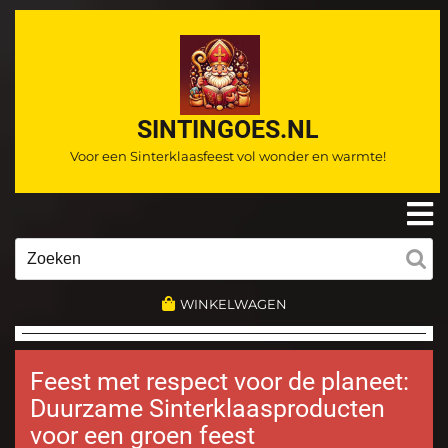
Ga
naar
de
inhoud
SINTINGOES.NL
Voor een Sinterklaasfeest vol wonder en warmte!
O
m
Zoeken
naar:
WINKELWAGEN
Feest met respect voor de planeet:
Duurzame Sinterklaasproducten
voor een groen feest