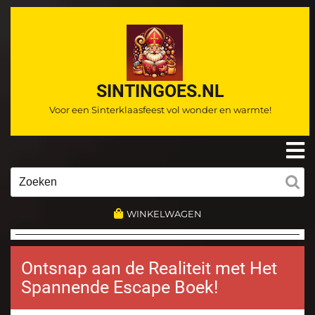
Ga
naar
de
inhoud
SINTINGOES.NL
Voor een Sinterklaasfeest vol wonder en warmte!
O
m
Zoeken
naar:
WINKELWAGEN
Ontsnap aan de Realiteit met Het
Spannende Escape Boek!