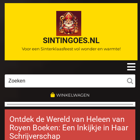
Ga
naar
de
inhoud
SINTINGOES.NL
Voor een Sinterklaasfeest vol wonder en warmte!
O
m
Zoeken
naar:
WINKELWAGEN
Ontdek de Wereld van Heleen van
Royen Boeken: Een Inkijkje in Haar
Schrijverschap