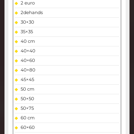
2 euro
2dehands
30×30
35×35
40 cm
40×40
40×60
40×80
45×45
50 cm
50×50
50×75
60 cm
60×60