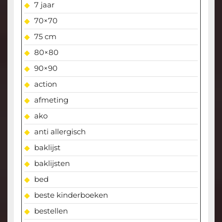
7 jaar
70×70
75 cm
80×80
90×90
action
afmeting
ako
anti allergisch
baklijst
baklijsten
bed
beste kinderboeken
bestellen