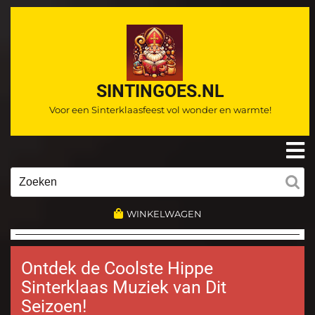
Ga
naar
de
inhoud
SINTINGOES.NL
Voor een Sinterklaasfeest vol wonder en warmte!
O
m
Zoeken
naar:
WINKELWAGEN
Ontdek de Coolste Hippe
Sinterklaas Muziek van Dit
Seizoen!