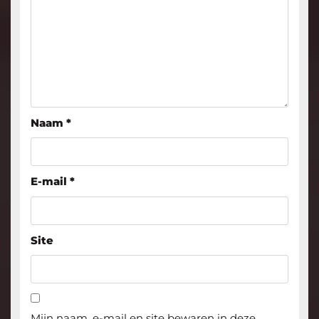
Naam
*
E-mail
*
Site
Mijn naam, e-mail en site bewaren in deze