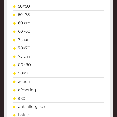
50×50
50×75
60 cm
60×60
7 jaar
70×70
75 cm
80×80
90×90
action
afmeting
ako
anti allergisch
baklijst