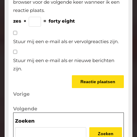
browser voor de volgende keer wanneer ik een
reactie plaats.
zes
×
=
forty eight
Stuur mij een e-mail als er vervolgreacties zijn.
Stuur mij een e-mail als er nieuwe berichten
zijn.
Berichtnavigatie
Vorige
Vorige
bericht
Volgende
Volgende
bericht
Zoeken
Zoeken