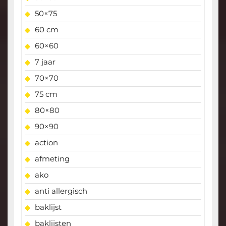
50×75
60 cm
60×60
7 jaar
70×70
75 cm
80×80
90×90
action
afmeting
ako
anti allergisch
baklijst
baklijsten