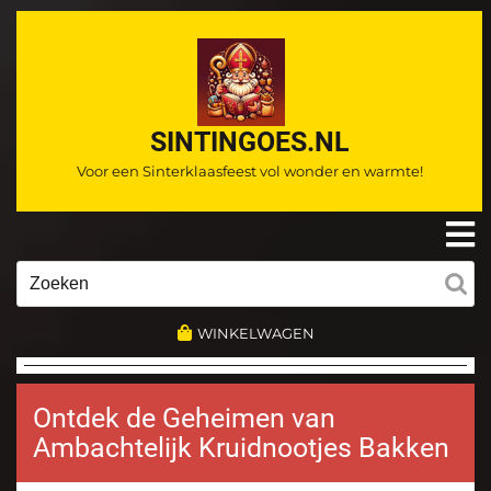
Ga
naar
de
inhoud
SINTINGOES.NL
Voor een Sinterklaasfeest vol wonder en warmte!
O
m
Zoeken
naar:
WINKELWAGEN
Ontdek de Geheimen van
Ambachtelijk Kruidnootjes Bakken