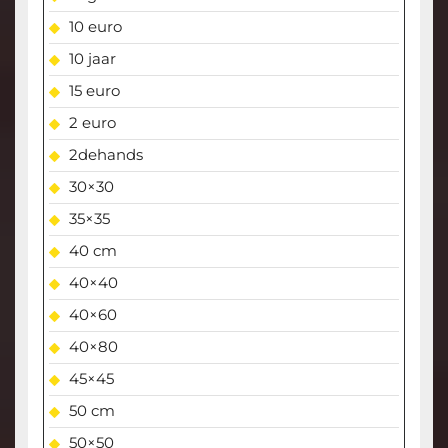
10 euro
10 jaar
15 euro
2 euro
2dehands
30×30
35×35
40 cm
40×40
40×60
40×80
45×45
50 cm
50×50