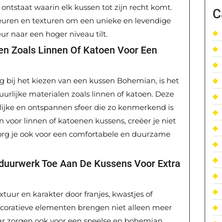
ntstaat waarin elk kussen tot zijn recht komt.
C
euren en texturen om een unieke en levendige
eur naar een hoger niveau tilt.
len Zoals Linnen Of Katoen Voor Een
g bij het kiezen van een kussen Bohemian, is het
urlijke materialen zoals linnen of katoen. Deze
lijke en ontspannen sfeer die zo kenmerkend is
n voor linnen of katoenen kussens, creëer je niet
zorg je ook voor een comfortabele en duurzame
rduurwerk Toe Aan De Kussens Voor Extra
tuur en karakter door franjes, kwastjes of
coratieve elementen brengen niet alleen meer
aar zorgen ook voor een speelse en bohemian