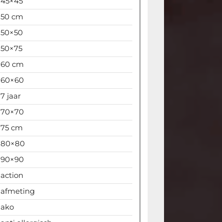
45×45
50 cm
50×50
50×75
60 cm
60×60
7 jaar
70×70
75 cm
80×80
90×90
action
afmeting
ako