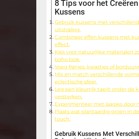
8 Tips voor het Creëre
Kussens
Gebruik kussens met verschillen
uitstraling.
Combineer effen kussens met kus
effect.
Kies voor natuurlijke materialen 
boho look.
Voeg franjes, kwastjes of borduur
Mix en match verschillende vorm
eclectische sfeer.
Leg een kleurrijk tapijt onder d
versterken.
Experimenteer met laagjes door m
Plaats wat plantaardig groen in d
touch.
Gebruik Kussens Met Verschil