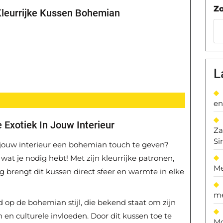
Z
 Kleurrijke Kussen Bohemian
L
en
Exotiek In Jouw Interieur
Za
Si
jouw interieur een bohemian touch te geven?
at je nodig hebt! Met zijn kleurrijke patronen,
Me
ng brengt dit kussen direct sfeer en warmte in elke
me
 op de bohemian stijl, die bekend staat om zijn
n en culturele invloeden. Door dit kussen toe te
Mo