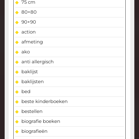
75 cm
80×80
90×90
action
afmeting
ako
anti allergisch
baklijst
baklijsten
bed
beste kinderboeken
bestellen
biografie boeken
biografieën