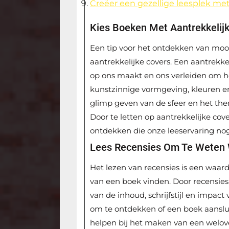
Creëer een gezellige leesplek met
Kies Boeken Met Aantrekkelij
Een tip voor het ontdekken van moo
aantrekkelijke covers. Een aantrekke
op ons maakt en ons verleiden om he
kunstzinnige vormgeving, kleuren e
glimp geven van de sfeer en het the
Door te letten op aantrekkelijke co
ontdekken die onze leeservaring no
Lees Recensies Om Te Weten 
Het lezen van recensies is een waard
van een boek vinden. Door recensies
van de inhoud, schrijfstijl en impact
om te ontdekken of een boek aanslui
helpen bij het maken van een welo