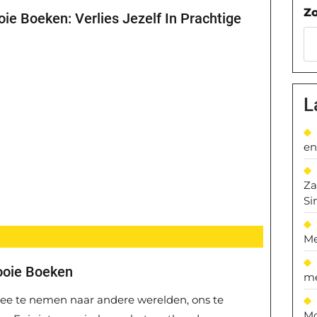
Z
e Boeken: Verlies Jezelf In Prachtige
L
en
Za
Si
Me
ooie Boeken
me
e te nemen naar andere werelden, ons te
Mo