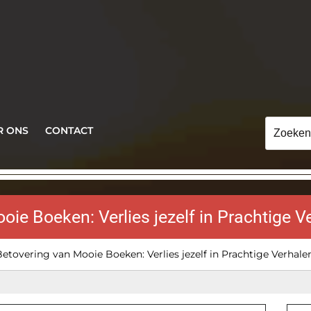
Zoeken
R ONS
CONTACT
naar:
ie Boeken: Verlies jezelf in Prachtige V
etovering van Mooie Boeken: Verlies jezelf in Prachtige Verhale