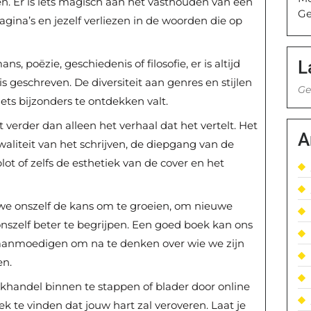
en. Er is iets magisch aan het vasthouden van een
Ge
gina’s en jezelf verliezen in de woorden die op
L
s, poëzie, geschiedenis of filosofie, er is altijd
s geschreven. De diversiteit aan genres en stijlen
Ge
iets bijzonders te ontdekken valt.
verder dan alleen het verhaal dat het vertelt. Het
A
liteit van het schrijven, de diepgang van de
plot of zelfs de esthetiek van de cover en het
we onszelf de kans om te groeien, om nieuwe
szelf beter te begrijpen. Een goed boek kan ons
 aanmoedigen om na te denken over wie we zijn
en.
handel binnen te stappen of blader door online
 te vinden dat jouw hart zal veroveren. Laat je