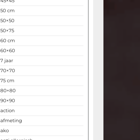
45×45
50 cm
50×50
50×75
60 cm
60×60
7 jaar
70×70
75 cm
80×80
90×90
action
afmeting
ako