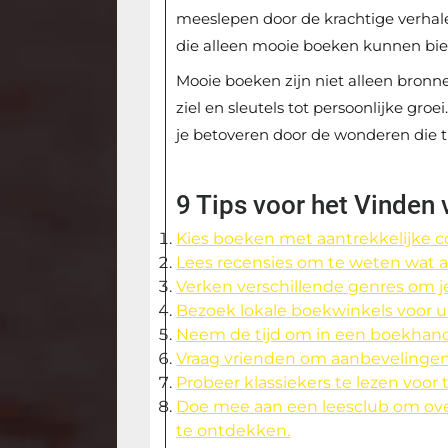
meeslepen door de krachtige verhale
die alleen mooie boeken kunnen bi
Mooie boeken zijn niet alleen bronn
ziel en sleutels tot persoonlijke gr
je betoveren door de wonderen die t
9 Tips voor het Vinden
Kies boeken met aantrekkelijke c
Lees recensies om te weten wat 
Verken verschillende genres om j
Bezoek lokale boekwinkels voor 
Neem de tijd om in een boekhande
Vraag vrienden om aanbevelingen
Probeer klassiekers te lezen voor t
Doe mee aan een leesclub om ove
te ontdekken.