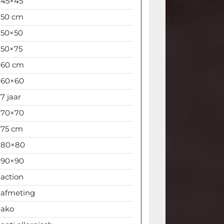
45×45
50 cm
50×50
50×75
60 cm
60×60
7 jaar
70×70
75 cm
80×80
90×90
action
afmeting
ako