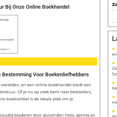
Z
ur Bij Onze Online Boekhandel
L
en
Za
me Bestemming Voor Boekenliefhebbers
Si
 werelden, en een online boekhandel biedt een
Me
teratuur. Of je nu op zoek bent naar bestsellers,
line boekwinkel is de ideale plek om je
me
voudig bladeren door duizenden titels, genres en
Mo