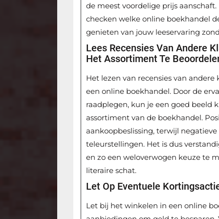
de meest voordelige prijs aanschaft.
checken welke online boekhandel de
genieten van jouw leeservaring zond
Lees Recensies Van Andere Kl
Het Assortiment Te Beoordele
Het lezen van recensies van andere k
een online boekhandel. Door de erv
raadplegen, kun je een goed beeld kr
assortiment van de boekhandel. Posi
aankoopbeslissing, terwijl negatiev
teleurstellingen. Het is dus verstan
en zo een weloverwogen keuze te ma
literaire schat.
Let Op Eventuele Kortingsact
Let bij het winkelen in een online b
aanbiedingen om geld te besparen. 