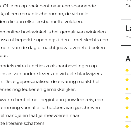
Ge
n. Of je nu op zoek bent naar een spannende
oek, of een romantische roman, de virtuele
en die aan elke leesbehoefte voldoen.
L
een online boekwinkel is het gemak van winkelen
Ge
 kassa of beperkte openingstijden – met slechts een
oment van de dag of nacht jouw favoriete boeken
eur.
A
ndels extra functies zoals aanbevelingen op
ensies van andere lezers en virtuele bladwijzers
den. Deze gepersonaliseerde ervaring maakt het
nres nog leuker en gemakkelijker.
wurm bent of net begint aan jouw leesreis, een
stemming voor alle liefhebbers van geschreven
kelmandje en laat je meevoeren naar
e literaire schatten!