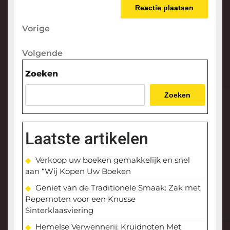
Berichtnavigatie
Vorige
Vorige
bericht
Volgende
Volgende
bericht
Zoeken
Zoeken
Laatste artikelen
Verkoop uw boeken gemakkelijk en snel
aan “Wij Kopen Uw Boeken
Geniet van de Traditionele Smaak: Zak met
Pepernoten voor een Knusse
Sinterklaasviering
Hemelse Verwennerij: Kruidnoten Met