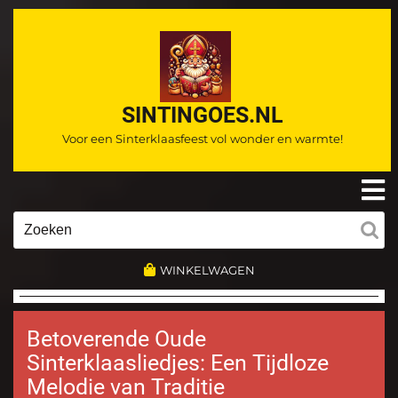
Ga
naar
de
inhoud
SINTINGOES.NL
Voor een Sinterklaasfeest vol wonder en warmte!
O
m
Zoeken
naar:
WINKELWAGEN
Betoverende Oude
Sinterklaasliedjes: Een Tijdloze
Melodie van Traditie